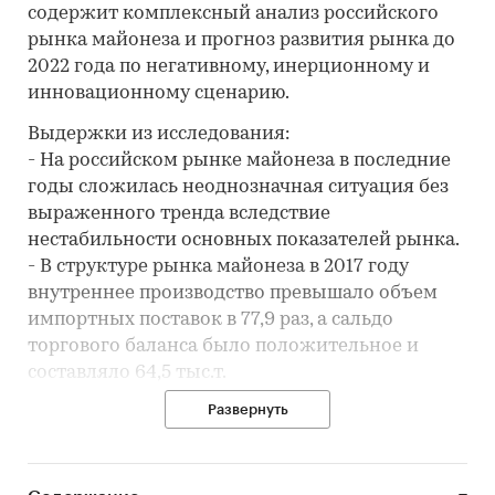
содержит комплексный анализ российского
рынка майонеза и прогноз развития рынка до
2022 года по негативному, инерционному и
инновационному сценарию.
Выдержки из исследования:
- На российском рынке майонеза в последние
годы сложилась неоднозначная ситуация без
выраженного тренда вследствие
нестабильности основных показателей рынка.
- В структуре рынка майонеза в 2017 году
внутреннее производство превышало объем
импортных поставок в 77,9 раз, а сальдо
торгового баланса было положительное и
составляло 64,5 тыс.т.
- По популярности потребители предпочитают
Развернуть
такие бренды майонеза как СЛОБОДА, МАХЕЕВ,
РЯБА, CALVE, MR, RICCO, ПРОВАНСАЛЬ.
- Лучшие производственные показатели