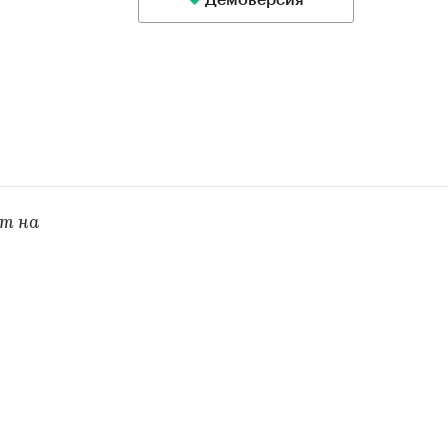
Демоверсия
кт на