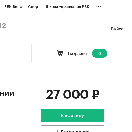
...
РБК Вино
Спорт
Школа управления РБК
БК Бизнес-среда
Дискуссионный клуб
12
Войти
оверка контрагентов
Политика
В корзине
0
27 000 ₽
ании
В корзину