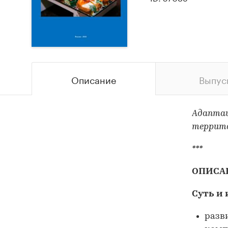
Описание
Выпус
Адаптац
террито
***
ОПИСА
Суть и 
разв