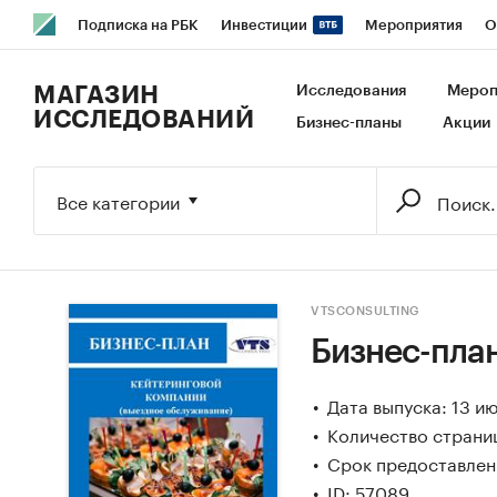
Подписка на РБК
Инвестиции
Мероприятия
О
РБК Образование
РБК Курсы
РБК Life
Тренды
В
МАГАЗИН
Исследования
Мероп
ИССЛЕДОВАНИЙ
Бизнес-планы
Акции
Исследования
Кредитные рейтинги
Франшизы
Га
Экономика
Бизнес
Технологии и медиа
Финансы
Все категории
VTSCONSULTING
Бизнес-пла
Дата выпуска: 13 и
Количество страни
Срок предоставлени
ID: 57089