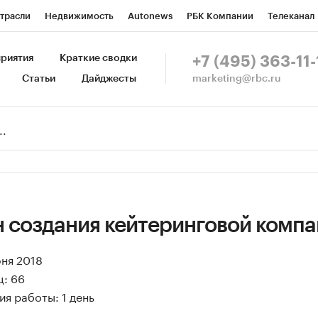
трасли
Недвижимость
Autonews
РБК Компании
Телеканал
изионеры
Национальные проекты
Город
Стиль
Крипто
Р
риятия
Краткие сводки
+7 (495) 363-11-
marketing@rbc.ru
Статьи
Дайджесты
зета
Спецпроекты СПб
Конференции СПб
Спецпроекты
Пр
Рынок наличной валюты
н создания кейтеринговой комп
юня 2018
ц: 66
я работы: 1 день