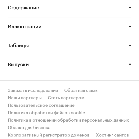
облачного провайдинга.
Содержание
• Тенденции и перспективы развития
российского рынка облачного провайдинга
Иллюстрации
Исследование проведено в марте 2018 года.
Таблицы
Объем отчета – 86 стр.
Выпуски
Отчет содержит 5 таблиц и 27 графиков.
Язык отчета – русский.
Заказать исследование
Обратная связь
Категории:
IT и телекоммуникации
/
Облачные технологии
Наши партнеры
Стать партнером
Россия
Пользовательское соглашение
Политика обработки файлов cookie
Политика в отношении обработки персональных данных
Облако для бизнеса
Корпоративный регистратор доменов
Хостинг сайтов