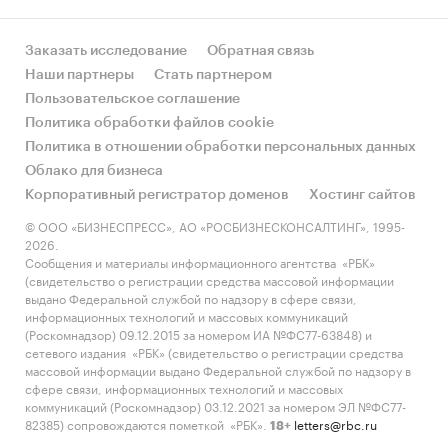
четвертый год подряд, однако без учета
обновления реестра субъектов МСП, по
Заказать исследование
Обратная связь
оценке
RAEX (Эксперт РА), показал рост на
Наши партнеры
Стать партнером
10%.
Так,
без учета обновления единого
Пользовательское соглашение
реестра субъектов МСП в августе прошлого
Политика обработки файлов cookie
года объем задолженности малых и средних
Политика в отношении обработки персональных данных
предприятий за 2017 год, по нашим оценкам,
Облако для бизнеса
вырос до 4,9 трлн руб. Рост портфеля
Корпоративный регистратор доменов
Хостинг сайтов
коррелирует с динамикой выдач, объем
© ООО «БИЗНЕСПРЕСС», АО «РОСБИЗНЕСКОНСАЛТИНГ», 1995-
которых по итогам прошлого года оказался
2026.
наибольшим за последние три года и составил
Сообщения и материалы информационного агентства «РБК»
6,1 трлн руб. Позитивный тренд обусловлен
(свидетельство о регистрации средства массовой информации
выдано Федеральной службой по надзору в сфере связи,
продолжающимся снижением процентных
информационных технологий и массовых коммуникаций
ставок по кредитам МСБ в течение 2017 года.
(Роскомнадзор) 09.12.2015 за номером ИА №ФС77-63848) и
Кроме того, положительный эффект оказали
сетевого издания «РБК» (свидетельство о регистрации средства
массовой информации выдано Федеральной службой по надзору в
увеличение лимита по программе «Шесть с
сфере связи, информационных технологий и массовых
половиной» и запуск новой программы
коммуникаций (Роскомнадзор) 03.12.2021 за номером ЭЛ №ФС77-
льготного кредитования МСБ под 6,5%. Доступ
82385) сопровождаются пометкой «РБК».
letters@rbc.ru
18+
к участию в госпрограммах имел