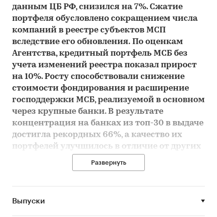
данным ЦБ РФ, снизился на 7%. Сжатие
портфеля обусловлено сокращением числа
компаний в реестре субъектов МСП
вследствие его обновления.
По оценкам
Агентства, кредитный портфель МСБ без
учета изменений реестра показал прирост
на 10%. Росту способствовали снижение
стоимости фондирования и расширение
господдержки МСБ, реализуемой в основном
через крупные банки. В результате
концентрация на банках из топ-30 в выдаче
достигла рекордных 66%, а качество их
портфелей улучшилось в отличие от других
игроков. Дальнейшее увеличение
Развернуть
господдержки, по прогнозу Агентства,
позволит нарастить объем задолженности
МСБ в 2018 году на 15%.
Выпуски
Портфель кредитов МСБ сокращается