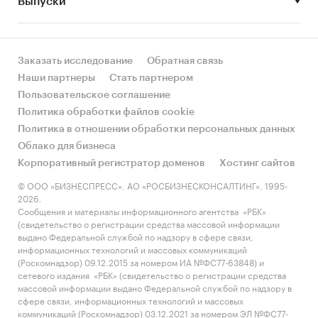
Выпуски
экспортеров покупает Беларусь (более 34%).
Период исследования:
2014-2017 гг., 2018-2022 гг. (прогноз)
Заказать исследование
Обратная связь
Единицы измерения:
Наши партнеры
Стать партнером
Количественные показатели в отчете
Пользовательское соглашение
рассчитаны в шт., стоимостные - в долларах
Политика обработки файлов cookie
Политика в отношении обработки персональных данных
География исследования:
Облако для бизнеса
Российская Федерация и регионы РФ, страны
Корпоративный регистратор доменов
Хостинг сайтов
мира
© ООО «БИЗНЕСПРЕСС», АО «РОСБИЗНЕСКОНСАЛТИНГ», 1995-
Категории:
2026.
Потребительские товары
/
Сообщения и материалы информационного агентства «РБК»
Одежда, обувь, аксессуары
/
Сумки и чемоданы
(свидетельство о регистрации средства массовой информации
Россия
выдано Федеральной службой по надзору в сфере связи,
информационных технологий и массовых коммуникаций
(Роскомнадзор) 09.12.2015 за номером ИА №ФС77-63848) и
сетевого издания «РБК» (свидетельство о регистрации средства
массовой информации выдано Федеральной службой по надзору в
сфере связи, информационных технологий и массовых
коммуникаций (Роскомнадзор) 03.12.2021 за номером ЭЛ №ФС77-