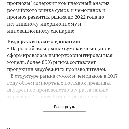
прогнозы` содержит комплексный анализ
российского рынка сумок и чемоданов и
прогноз развития рынка до 2022 года по
негативному, инерционному и
инновационному сценарию.
Выдержки из исследования:
- На российском рынке сумок и чемоданов
сформировалась импортоориентированная
модель, более 89% рынка составляет
продукция зарубежных производителей.
- В структуре рынка сумок и чемоданов в 2017
году объем импортных поставок превышал
внутреннее производство в N раз, а сальдо
торгового баланса было отрицательное и
составляло N шт.
Развернуть
- Лидером по импортным поставкам в 2017
году является Китай (более 83%).
- Большую часть продукции российских