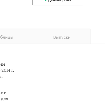
Демоверсия
аблицы
Выпуски
мм.
2014 г.
уг
х с
 для