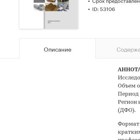
Срок предоставлени
ID: 53106
Описание
Содерж
АННОТ
Исследо
Объем о
Период 
Регион 
(ДФО).
Формат 
кратким