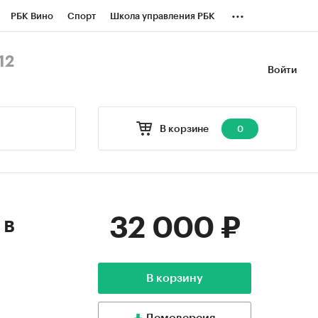
...
РБК Вино
Спорт
Школа управления РБК
БК Бизнес-среда
Дискуссионный клуб
12
Войти
оверка контрагентов
Политика
В корзине
0
32 000 ₽
 в
В корзину