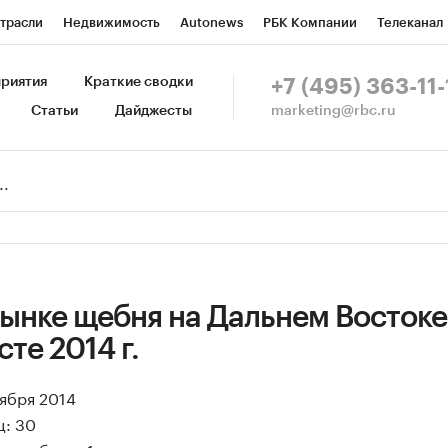
трасли
Недвижимость
Autonews
РБК Компании
Телеканал
изионеры
Национальные проекты
Город
Стиль
Крипто
Р
риятия
Краткие сводки
+7 (495) 363-11-
marketing@rbc.ru
Статьи
Дайджесты
зета
Спецпроекты СПб
Конференции СПб
Спецпроекты
Пр
Рынок наличной валюты
ынке щебня на Дальнем Востоке
те 2014 г.
тября 2014
ц: 30