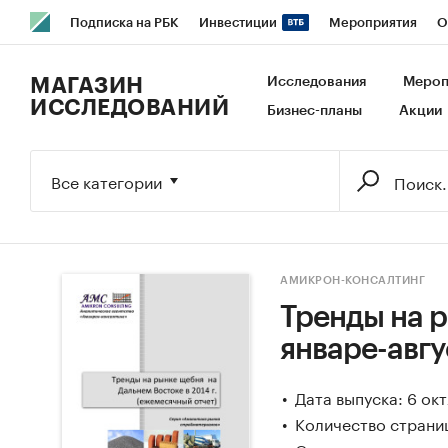
Подписка на РБК
Инвестиции
Мероприятия
О
РБК Образование
РБК Курсы
РБК Life
Тренды
В
МАГАЗИН
Исследования
Мероп
ИССЛЕДОВАНИЙ
Бизнес-планы
Акции
Исследования
Кредитные рейтинги
Франшизы
Га
Экономика
Бизнес
Технологии и медиа
Финансы
Все категории
АМИКРОН-КОНСАЛТИНГ
Тренды на р
январе-авгус
Дата выпуска: 6 ок
Количество страни