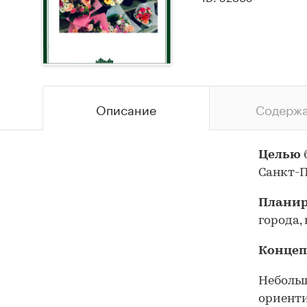
Описание
Содерж
Целью
Санкт-П
Планир
города,
Концеп
Небольш
ориенти