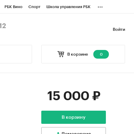
...
РБК Вино
Спорт
Школа управления РБК
БК Бизнес-среда
Дискуссионный клуб
12
Войти
оверка контрагентов
Политика
В корзине
0
15 000 ₽
В корзину