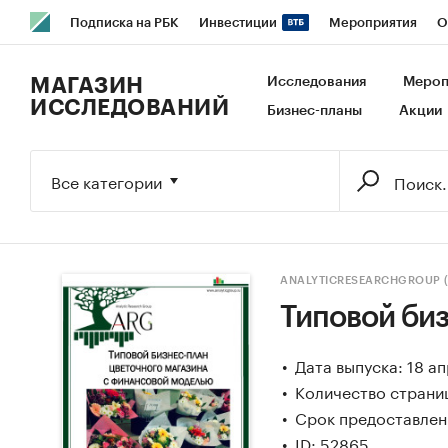
Подписка на РБК
Инвестиции
Мероприятия
О
РБК Образование
РБК Курсы
РБК Life
Тренды
В
МАГАЗИН
Исследования
Мероп
ИССЛЕДОВАНИЙ
Бизнес-планы
Акции
Исследования
Кредитные рейтинги
Франшизы
Га
Экономика
Бизнес
Технологии и медиа
Финансы
Все категории
ANALYTICRESEARCHGROUP 
Типовой биз
Дата выпуска: 18 а
Количество страни
Срок предоставлени
ID: 52865