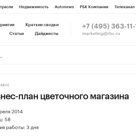
трасли
Недвижимость
Autonews
РБК Компании
Телеканал
изионеры
Национальные проекты
Город
Стиль
Крипто
Р
риятия
Краткие сводки
+7 (495) 363-11-
marketing@rbc.ru
Статьи
Дайджесты
зета
Спецпроекты СПб
Конференции СПб
Спецпроекты
Пр
Рынок наличной валюты
(ARG)
нес-план цветочного магазина
преля 2014
ц: 58
я работы: 3 дня