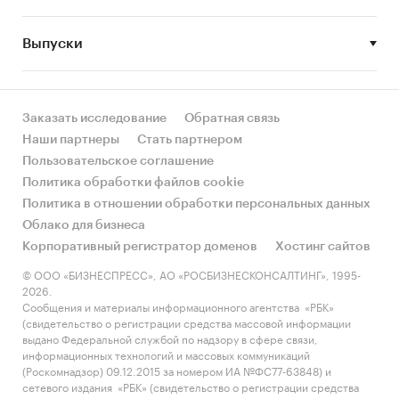
или услуги
по федеральным округам и
субъектам РФ (приведены данные только по
Выпуски
тем регионам, по которым в официальной
статистике представлены данные по расходам
домохозяйств по итогам одновременно 2-х лет,
Заказать исследование
Обратная связь
2023 и 2024 гг.), а также общий показатель
Наши партнеры
Стать партнером
спроса в России за 2024 и 2023. Значение спроса
Пользовательское соглашение
выражено в двух величинах:
Политика обработки файлов cookie
- среднедушевые потребительские расходы на
Политика в отношении обработки персональных данных
приобретение
товара или услуг
в рублях
Облако для бизнеса
Корпоративный регистратор доменов
Хостинг сайтов
- объем розничного рынка
товара или услуг
в
© ООО «БИЗНЕСПРЕСС», АО «РОСБИЗНЕСКОНСАЛТИНГ», 1995-
регионе в рублях, рассчитанный на основе
2026.
численности населения и среднедушевых
Сообщения и материалы информационного агентства «РБК»
(свидетельство о регистрации средства массовой информации
расходов.
выдано Федеральной службой по надзору в сфере связи,
информационных технологий и массовых коммуникаций
Приобретая каждый отчет, вы получаете
(Роскомнадзор) 09.12.2015 за номером ИА №ФС77-63848) и
ответы на следующие вопросы:
сетевого издания «РБК» (свидетельство о регистрации средства