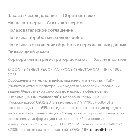
против 38% годом ранее и составил 6,6 трлн.
руб.
По динамике портфеля необеспеченная
Заказать исследование
Обратная связь
розница заметно уступает ипотечному
Наши партнеры
Стать партнером
кредитованию (+33% за аналогичный период).
Пользовательское соглашение
Политика обработки файлов cookie
Политика в отношении обработки персональных данных
По данным «Эксперт РА» (RAEX),
большинство
Облако для бизнеса
лидеров розничного рынка (ХКФ Банк, Банк
Корпоративный регистратор доменов
Хостинг сайтов
Траст, Московский кредитный банк)
© ООО «БИЗНЕСПРЕСС», АО «РОСБИЗНЕСКОНСАЛТИНГ», 1995-
существенно сократили портфель POS-
2026.
кредитов.
За период с 01.07.13 по 01.07.14
Сообщения и материалы информационного агентства «РБК»
(свидетельство о регистрации средства массовой информации
именно сегмент кредитов в торговых точках
выдано Федеральной службой по надзору в сфере связи,
показал наибольшее замедление – он вырос
информационных технологий и массовых коммуникаций
всего на 2% против 19% по кредитам
(Роскомнадзор) 09.12.2015 за номером ИА №ФС77-63848) и
сетевого издания «РБК» (свидетельство о регистрации средства
наличными и 22% - по кредитным картам. При
массовой информации выдано Федеральной службой по надзору в
этом портфель карточных кредитов активнее
сфере связи, информационных технологий и массовых
всех наращивали Финансовая группа «Лайф»
коммуникаций (Роскомнадзор) 03.12.2021 за номером ЭЛ №ФС77-
82385) сопровождаются пометкой «РБК».
letters@rbc.ru
(+245%) и Московский Кредитный Банк
18+