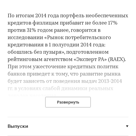
По итогам 2014 года портфель необеспеченных
кредитов физлицам прибавит не более 17%
против 31% годом ранее, говорится в
исследовании «Рынок потребительского
кредитования в 1 полугодии 2014 года:
обошлись без пузыря», подготовленном
рейтинговым агентством «Эксперт РА» (RAEX).
При этом ужесточение кредитных политик
банков приведет к тому, что развитие рынка
будет зависеть от поведения выдач 2013-2014
гг. в условиях слабой динамики реальных
доходов населения.
Развернуть
Согласно исследованию,
за период 01.07.13-
01.07.14 портфель необеспеченных
Выпуски
потребительских кредитов вырос на 19%