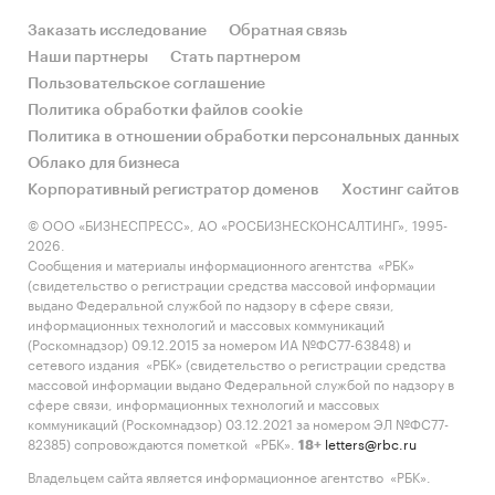
и составил 680 млрд рублей.
Рынок достиг
минимального объема с 2011 года
, в первую
Заказать исследование
Обратная связь
очередь, из-за сокращения крупнейших
Наши партнеры
Стать партнером
сегментов – ж/д техники и авиатранспорта - на
Пользовательское соглашение
40,2% и 44,3% соответственно. Кроме того,
Политика обработки файлов cookie
давление на динамику рынка оказали
Политика в отношении обработки персональных данных
снижение доступности и рост стоимости
Облако для бизнеса
заемных средств, а также устойчивый рост
Корпоративный регистратор доменов
Хостинг сайтов
проблемной задолженности.
© ООО «БИЗНЕСПРЕСС», АО «РОСБИЗНЕСКОНСАЛТИНГ», 1995-
2026.
Сообщения и материалы информационного агентства «РБК»
(свидетельство о регистрации средства массовой информации
Аналитики RAEX («Эксперт РА») также
выдано Федеральной службой по надзору в сфере связи,
информационных технологий и массовых коммуникаций
отмечают, что
доля проблемных активов с
(Роскомнадзор) 09.12.2015 за номером ИА №ФС77-63848) и
учетом вынужденных реструктуризаций на
сетевого издания «РБК» (свидетельство о регистрации средства
рынке составляет не менее 10%.
За 2014 год
массовой информации выдано Федеральной службой по надзору в
сфере связи, информационных технологий и массовых
доля проблемных активов выросла с 6% до 10%
коммуникаций (Роскомнадзор) 03.12.2021 за номером ЭЛ №ФС77-
в портфеле компаний, в 2015 году она может
82385) сопровождаются пометкой «РБК».
letters@rbc.ru
18+
достигнуть 14%, по оценке RAEX («Эксперт РА»).
Владельцем сайта является информационное агентство «РБК».
На 01.01.2015 доля реструктурированных