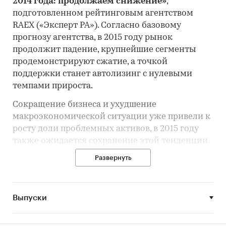
2014 года: продолжаем снижение»
,
подготовленном рейтинговым агентством
RAEX («Эксперт РА»). Согласно базовому
прогнозу агентства, в 2015 году рынок
продолжит падение, крупнейшие сегменты
продемонстрируют сжатие, а точкой
поддержки станет автолизинг с нулевыми
темпами прироста.
Сокращение бизнеса и ухудшение
макроэкономической ситуации уже привели к
росту доли проблемных активов, в 2015 году
также ожидается сохранение этой тенденции.
Развернуть
Согласно исследованию,
по итогам 2014 года
сумма новых договоров лизинга
Выпуски
сократилась на 23%
и составила 1 трлн
рублей, объем нового бизнеса снизился на 13%