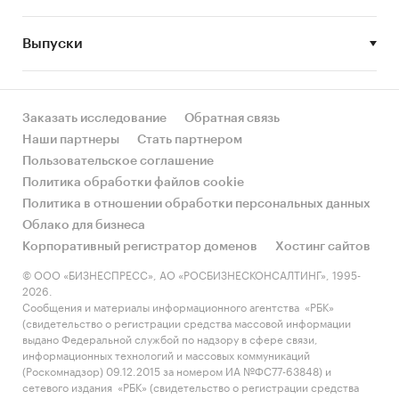
или услуги
по федеральным округам и
субъектам РФ (приведены данные только по
Выпуски
тем регионам, по которым в официальной
статистике представлены данные по расходам
домохозяйств по итогам одновременно 2-х лет,
Заказать исследование
Обратная связь
2023 и 2024 гг.), а также общий показатель
Наши партнеры
Стать партнером
спроса в России за 2024 и 2023. Значение спроса
Пользовательское соглашение
выражено в двух величинах:
Политика обработки файлов cookie
- среднедушевые потребительские расходы на
Политика в отношении обработки персональных данных
приобретение
товара или услуг
в рублях
Облако для бизнеса
Корпоративный регистратор доменов
Хостинг сайтов
- объем розничного рынка
товара или услуг
в
© ООО «БИЗНЕСПРЕСС», АО «РОСБИЗНЕСКОНСАЛТИНГ», 1995-
регионе в рублях, рассчитанный на основе
2026.
численности населения и среднедушевых
Сообщения и материалы информационного агентства «РБК»
(свидетельство о регистрации средства массовой информации
расходов.
выдано Федеральной службой по надзору в сфере связи,
информационных технологий и массовых коммуникаций
Приобретая каждый отчет, вы получаете
(Роскомнадзор) 09.12.2015 за номером ИА №ФС77-63848) и
ответы на следующие вопросы:
сетевого издания «РБК» (свидетельство о регистрации средства