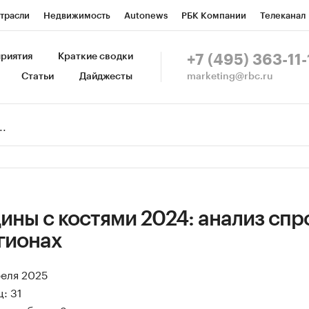
трасли
Недвижимость
Autonews
РБК Компании
Телеканал
изионеры
Национальные проекты
Город
Стиль
Крипто
Р
риятия
Краткие сводки
+7 (495) 363-11-
marketing@rbc.ru
Статьи
Дайджесты
зета
Спецпроекты СПб
Конференции СПб
Спецпроекты
Пр
Рынок наличной валюты
ины с костями 2024: анализ спр
гионах
реля 2025
: 31