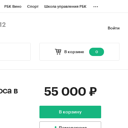
...
РБК Вино
Спорт
Школа управления РБК
БК Бизнес-среда
Дискуссионный клуб
12
Войти
оверка контрагентов
Политика
В корзине
0
55 000 ₽
оса в
В корзину