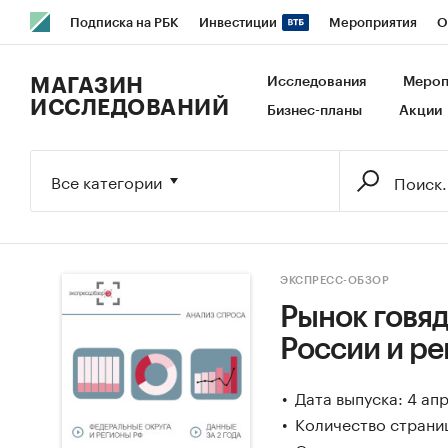
Подписка на РБК
Инвестиции
Мероприятия
О
РБК Образование
РБК Курсы
РБК Life
Тренды
В
МАГАЗИН
Исследования
Мероп
ИССЛЕДОВАНИЙ
Бизнес-планы
Акции
Исследования
Кредитные рейтинги
Франшизы
Га
Экономика
Бизнес
Технологии и медиа
Финансы
Все категории
ЭКСПРЕСС-ОБЗОР
Рынок говяд
России и ре
Дата выпуска: 4 ап
Количество страниц