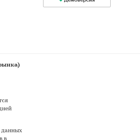
Демоверсия
 рынка)
тся
 дней
е данных
в в