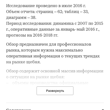
Исследование проведено в июле 2016 г.
Объем отчета: страниц – 62; таблиц – 33,
диаграмм – 38.
Период исследования: динамика с 2007 по 2015
г., оперативные данные за январь-май 2016 г.,
прогнозы на 2016-2018 гг.
Обзор предназначен для профессионалов
рынка, которым нужна максимально
оперативная информация о текущих трендах
на рынке щебня.
Обзор содержит основной массив информации
о ситуации на рынке щебня:
‒ объемы производства: официальные
данные и оценки аналитиков;
Развернуть
‒ объемы потребления;
‒ цены производителей и потребителей;
‒ объемы выручки в отрасли;