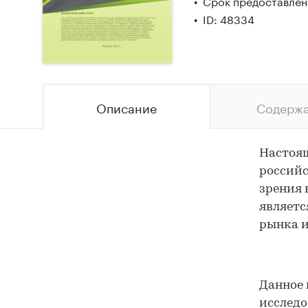
Срок предоставлени
ID: 48334
Описание
Содерж
Настоящ
российс
зрения 
являетс
рынка и
Данное 
исследо