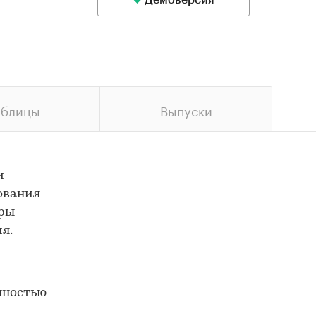
Демоверсия
аблицы
Выпуски
и
ования
уры
я.
нностью