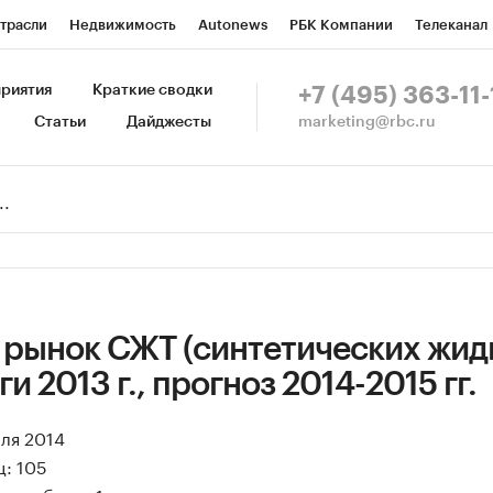
трасли
Недвижимость
Autonews
РБК Компании
Телеканал
изионеры
Национальные проекты
Город
Стиль
Крипто
Р
риятия
Краткие сводки
+7 (495) 363-11-
marketing@rbc.ru
Статьи
Дайджесты
зета
Спецпроекты СПб
Конференции СПб
Спецпроекты
Пр
Рынок наличной валюты
 рынок СЖТ (синтетических жид
ги 2013 г., прогноз 2014-2015 гг.
юля 2014
ц: 105