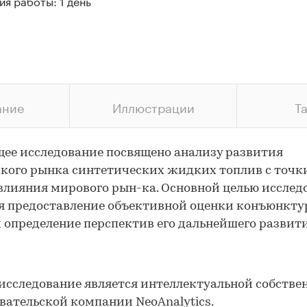
я работы: 1 день
ание
Иллюстрации
Т
ее исследование посвящено анализу развития
кого рынка синтетических жидких топлив с точк
влияния мирового рын-ка. Основной целью исслед
я предоставление объективной оценки конъюнкт
 определение перспектив его дальнейшего развити
исследование является интеллектуальной собстве
вательской компании NeoAnalytics.