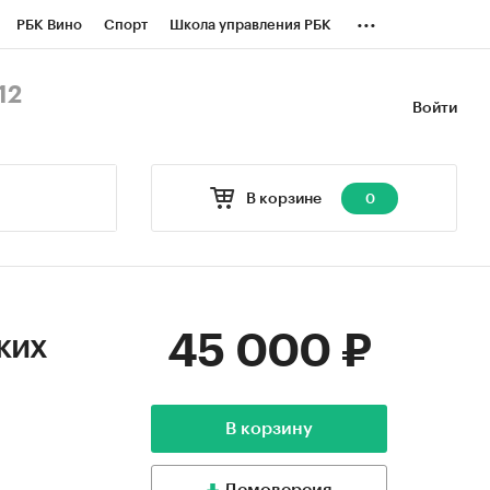
...
РБК Вино
Спорт
Школа управления РБК
БК Бизнес-среда
Дискуссионный клуб
12
Войти
оверка контрагентов
Политика
В корзине
0
45 000 ₽
ких
В корзину