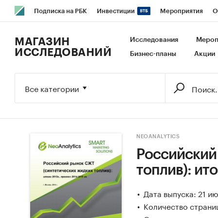
Подписка на РБК
Инвестиции
Мероприятия
О
РБК Образование
РБК Курсы
РБК Life
Тренды
В
МАГАЗИН
Исследования
Мероп
ИССЛЕДОВАНИЙ
Бизнес-планы
Акции
Исследования
Кредитные рейтинги
Франшизы
Га
Экономика
Бизнес
Технологии и медиа
Финансы
Все категории
NEOANALYTICS
Российский
топлив): ито
Дата выпуска: 21 и
Количество страни