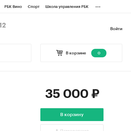
...
РБК Вино
Спорт
Школа управления РБК
БК Бизнес-среда
Дискуссионный клуб
12
Войти
оверка контрагентов
Политика
В корзине
0
35 000 ₽
В корзину