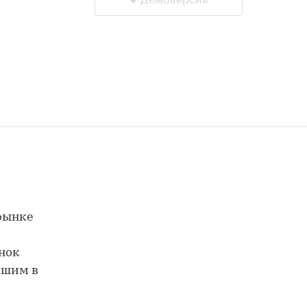
Демоверсия
рынке
нок
йшим в