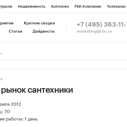
трасли
Недвижимость
Autonews
РБК Компании
Телеканал
изионеры
Национальные проекты
Город
Стиль
Крипто
Р
риятия
Краткие сводки
+7 (495) 363-11-
marketing@rbc.ru
Статьи
Дайджесты
зета
Спецпроекты СПб
Конференции СПб
Спецпроекты
Пр
Рынок наличной валюты
UP
 рынок сантехники
преля 2012
ц: 70
я работы: 1 день