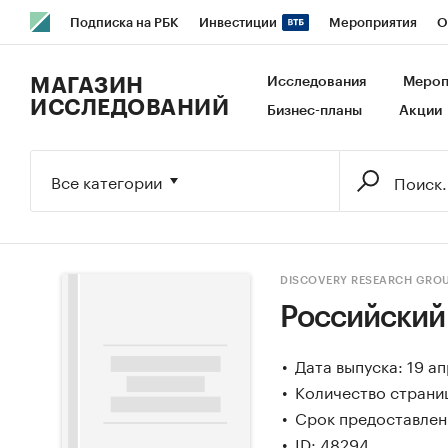
Подписка на РБК
Инвестиции
Мероприятия
О
РБК Образование
РБК Курсы
РБК Life
Тренды
В
МАГАЗИН
Исследования
Мероп
ИССЛЕДОВАНИЙ
Бизнес-планы
Акции
Исследования
Кредитные рейтинги
Франшизы
Га
Экономика
Бизнес
Технологии и медиа
Финансы
Все категории
DISCOVERY RESEARCH GRO
Российский
Дата выпуска: 19 а
Количество страни
Срок предоставлени
ID: 48294