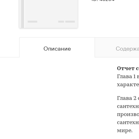
Описание
Содерж
Отчет с
Глава 1
характ
Глава 2
сантехн
произво
сантехн
мире.