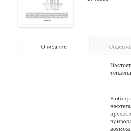
Описание
Содерж
Настоящ
тенденц
В обзор
нефтега
проект
приводя
возмож