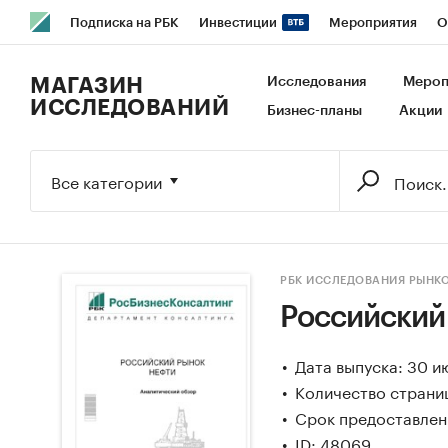
Подписка на РБК
Инвестиции
Мероприятия
О
РБК Образование
РБК Курсы
РБК Life
Тренды
В
МАГАЗИН
Исследования
Мероп
ИССЛЕДОВАНИЙ
Бизнес-планы
Акции
Исследования
Кредитные рейтинги
Франшизы
Га
Экономика
Бизнес
Технологии и медиа
Финансы
Все категории
РБК ИССЛЕДОВАНИЯ РЫНК
Российский
Дата выпуска: 30 и
Количество страни
Срок предоставлени
ID: 48069