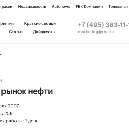
трасли
Недвижимость
Autonews
РБК Компании
Телеканал
изионеры
Национальные проекты
Город
Стиль
Крипто
Р
риятия
Краткие сводки
+7 (495) 363-11-
marketing@rbc.ru
Статьи
Дайджесты
зета
Спецпроекты СПб
Конференции СПб
Спецпроекты
Пр
Рынок наличной валюты
ОВ
 рынок нефти
юля 2007
ц: 258
я работы: 1 день