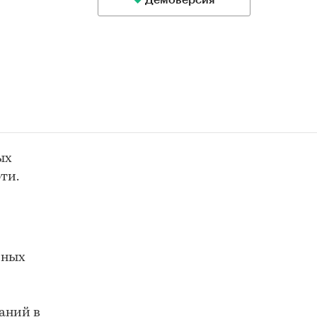
Демоверсия
ых
ти.
чных
аний в