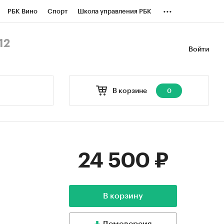
...
РБК Вино
Спорт
Школа управления РБК
БК Бизнес-среда
Дискуссионный клуб
12
Войти
оверка контрагентов
Политика
В корзине
0
24 500 ₽
В корзину