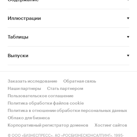
• Производственные показатели
• Средняя цена производителей и
Иллюстрации
потребителей
• Экспорт и импорт
Таблицы
• Емкость рынка
• Основные участники отрасли
Выпуски
• Тенденции и прогнозы развития
Заказать исследование
Обратная связь
Данное исследование предназначено для ряда
Наши партнеры
Стать партнером
специалистов, работающих в нефтяной
Пользовательское соглашение
отрасли, в частности:
Политика обработки файлов cookie
Политика в отношении обработки персональных данных
Облако для бизнеса
• маркетологи-аналитики, менеджеры по
Корпоративный регистратор доменов
Хостинг сайтов
маркетингу, менеджеры по маркетинговым
© ООО «БИЗНЕСПРЕСС», АО «РОСБИЗНЕСКОНСАЛТИНГ», 1995-