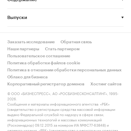
Определить основные тенденции и
перспективы развития рынка.
Выпуски
Методы исследования
Заказать исследование
Обратная связь
Сбор и анализ первичной информации по
Наши партнеры
Стать партнером
деятельности и кредитным программам
Пользовательское соглашение
банков;
Политика обработки файлов cookie
Сбор и анализ вторичной информации
Политика в отношении обработки персональных данных
печатных и электронных деловых и
Облако для бизнеса
специализированных изданий.
Корпоративный регистратор доменов
Хостинг сайтов
Mystery-Shopping в банках путем
© ООО «БИЗНЕСПРЕСС», АО «РОСБИЗНЕСКОНСАЛТИНГ», 1995-
2026.
телефонных интервью со специалистами
Сообщения и материалы информационного агентства «РБК»
банков.
(свидетельство о регистрации средства массовой информации
выдано Федеральной службой по надзору в сфере связи,
Категории:
Потребительские услуги
/
...
/
информационных технологий и массовых коммуникаций
Кредиты
/
Потребительские кредиты
(Роскомнадзор) 09.12.2015 за номером ИА №ФС77-63848) и
Россия
сетевого издания «РБК» (свидетельство о регистрации средства