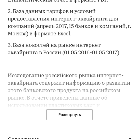
1. Аналитический отчет в формате PDF.
2. База данных тарифов и условий
предоставления интернет-эквайринга для
компаний (апрель 2017, 15 банков и компаний, г.
Москва) в формате Excel.
3. База новостей на рынке интернет-
эквайринга в России (01.05.2016-01.05.2017).
Исследование российского рынка интернет-
эквайринга содержит информацию о развитии
этого банковского продукта на российском
рынке. В отчете приведены данные об
использовании пластиковых карт и
дистанционных каналов оплаты. По интернет-
Развернуть
эквайрингу дана краткая справка (описание
технологии, особенности российского рынка) и
проведен анализ предложения ведущих