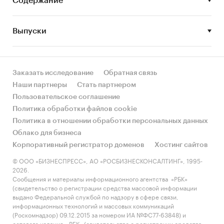
Содержание
игроков сегмента.
Мониторинг новостей содержит информацию
Выпуски
о ключевых событиях в деятельности игроков
рынка за прошедший год. В разделе,
описывающем тенденции развития отрасли,
приведены потенциальные направления
Заказать исследование
Обратная связь
развития эквайринга в России, а также мнения
Наши партнеры
Стать партнером
экспертов о состоянии и перспективах
Пользовательское соглашение
развития данного банковского продукта.
Политика обработки файлов cookie
Политика в отношении обработки персональных данных
Облако для бизнеса
Корпоративный регистратор доменов
Хостинг сайтов
Интернет-эквайринг:
© ООО «БИЗНЕСПРЕСС», АО «РОСБИЗНЕСКОНСАЛТИНГ», 1995-
Сегмент для анализа: малый бизнес, средний
2026.
бизнес;
Сообщения и материалы информационного агентства «РБК»
(свидетельство о регистрации средства массовой информации
География исследования: г. Москва;
выдано Федеральной службой по надзору в сфере связи,
информационных технологий и массовых коммуникаций
Метод сбора информации: mystery-shopping;
(Роскомнадзор) 09.12.2015 за номером ИА №ФС77-63848) и
сетевого издания «РБК» (свидетельство о регистрации средства