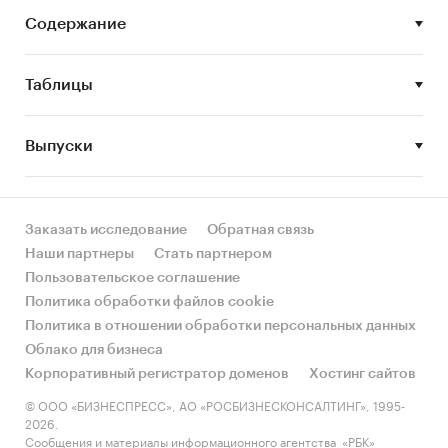
электронных деловых и
Содержание
специализированных изданий,
аналитических обзоров рынка, материалов
маркетинговых и консалтинговых
Таблицы
компаний.
Выпуски
Категории:
Услуги для бизнеса
/
Банковские,
финансовые услуги
/
Кредиты
Россия
Заказать исследование
Обратная связь
Наши партнеры
Стать партнером
Пользовательское соглашение
Политика обработки файлов cookie
Политика в отношении обработки персональных данных
Облако для бизнеса
Корпоративный регистратор доменов
Хостинг сайтов
© ООО «БИЗНЕСПРЕСС», АО «РОСБИЗНЕСКОНСАЛТИНГ», 1995-
2026.
Сообщения и материалы информационного агентства «РБК»