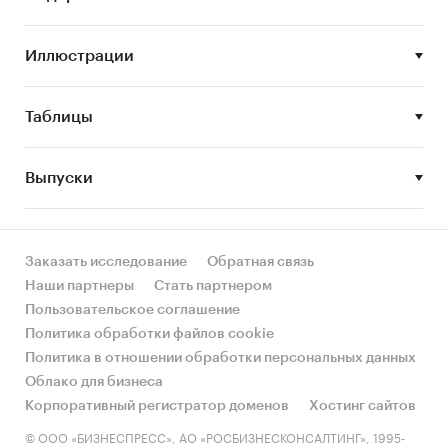
рынка линолеума;
• STEEP-анализ факторов, влияющих на рынок
линолеума;
Иллюстрации
• Описание основных конкурентов;
• Анализ отдельных сегментов производства
Таблицы
линолеума;
• Анализ импорта и экспорта, в том числе
стоимостной;
Выпуски
• Оценка основных потребителей и выявление
перспективных ниш;
• Оценка текущих тенденций и перспектив
Заказать исследование
Обратная связь
развития рынка;
Наши партнеры
Стать партнером
• Оценка факторов инвестиционной
Пользовательское соглашение
привлекательности рынка линолеума;
Политика обработки файлов cookie
• Составление карт ценового
Политика в отношении обработки персональных данных
позиционирования линолеума;
Облако для бизнеса
• Определение стадии жизненного цикла
Корпоративный регистратор доменов
Хостинг сайтов
рынка;
© ООО «БИЗНЕСПРЕСС», АО «РОСБИЗНЕСКОНСАЛТИНГ», 1995-
• Оценка угроз со стороны основных товаров-