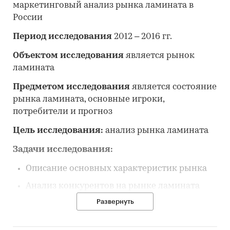
маркетинговый анализ рынка ламината в
России
Период исследования
2012 – 2016 гг.
Объектом исследования
является рынок
ламината
Предметом исследования
является состояние
рынка ламината, основные игроки,
потребители и прогноз
Цель исследования:
анализ рынка ламината
Задачи исследования:
Описание основных характеристик рынка
Анализ конкурентов на рынке ламината
Развернуть
Анализ потребления ламината
Изучение исторической динамики цен на