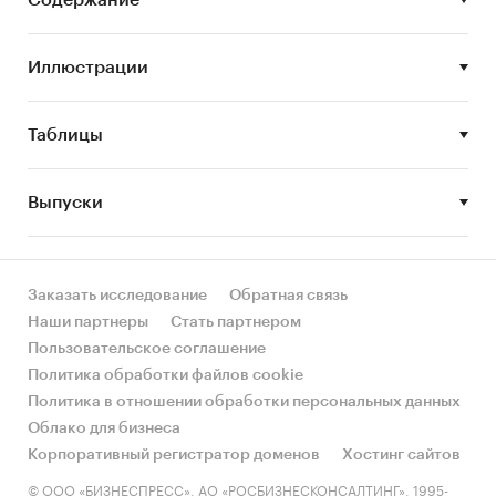
Цель исследования:
Содержание
анализ и прогноз
развития рынка гибкой упаковки.
Задачи исследования:
Иллюстрации
Описание состояния рынка гибкой
Таблицы
упаковки;
Оценка объема и потенциальной емкости
рынка гибкой упаковки;
Выпуски
STEEP-анализ факторов, влияющих на
рынок гибкой упаковки;Описание основных
конкурентов;
Заказать исследование
Обратная связь
Наши партнеры
Стать партнером
Анализ отдельных сегментов рынка гибкой
Пользовательское соглашение
упаковки;
Политика обработки файлов cookie
Оценка основных потребителей и
Политика в отношении обработки персональных данных
выявление перспективных ниш;
Облако для бизнеса
Корпоративный регистратор доменов
Хостинг сайтов
Оценка текущих тенденций и перспектив
развития рынка;
© ООО «БИЗНЕСПРЕСС», АО «РОСБИЗНЕСКОНСАЛТИНГ», 1995-