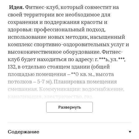
Идея.
Фитнес-клуб, который совместит на
своей территории все необходимое для
сохранения и поддержания красоты и
здоровья: профессиональный подход,
использование новых методик, насыщенный
комплекс спортивно-оздоровительных услуг и
высококачественное оборудование. Фитнес-
клуб будет находиться по адресу: г. ***ь, ул. ***,
132, в отдельно стоящем здании (общей
площадью помещения – **0 кв. м., высота
потолков – 5-7 м). Планировка помещения
смешанная. Коммуникации: водоснабжение,
канализация, электричество, газ.
Развернуть
Рынок.
Объем российского рынка фитнес-
услуг увеличился на ***%, составил 1 млрд. $ и
достиг докризисного уровня. В ближайшие
годы рынок будет развиваться за счет сетевых
Содержание
игроков и посредством проникновения