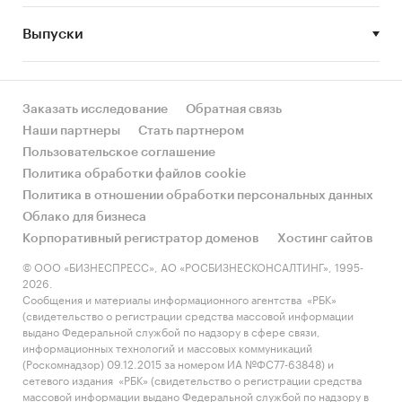
фитнеса в регионы. В ***и на сегодняшний день
Выпуски
насчитывается 17 тренажерных залов, объем
продаж абонементов в которых составляет от
100 до 500 штук в месяц.
Заказать исследование
Обратная связь
Конкурентные преимущества.
Планируется
Наши партнеры
Стать партнером
открытие самого большого фитнес-клуба в
Пользовательское соглашение
***и, общая площадь которого составит *** кв. м.
Политика обработки файлов cookie
Оборудование в клубе будет представлено
Политика в отношении обработки персональных данных
тренажёрами Hammer Strength – это бренд №1
Облако для бизнеса
в мире среди силовых тренажёров. В фитнес-
Корпоративный регистратор доменов
Хостинг сайтов
клубе с посетителями будут работать
© ООО «БИЗНЕСПРЕСС», АО «РОСБИЗНЕСКОНСАЛТИНГ», 1995-
профессиональные тренеры. Кроме того, для
2026.
посетителей клуба доступны уникальная
Сообщения и материалы информационного агентства «РБК»
детская площадка, сауны, спортивное питание
(свидетельство о регистрации средства массовой информации
выдано Федеральной службой по надзору в сфере связи,
и широкий ассортимент спортивных товаров.
информационных технологий и массовых коммуникаций
(Роскомнадзор) 09.12.2015 за номером ИА №ФС77-63848) и
Финансовые показатели проекта.
сетевого издания «РБК» (свидетельство о регистрации средства
массовой информации выдано Федеральной службой по надзору в
Выручка
тыс. руб.
215 578