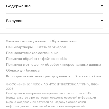
инвестиционный проект предполагает
Содержание
создание современной онлайн компании-
агрегатора по продаже антиквариата из
Выпуски
Европы на территории России.
Настоящий проект нацелен на Российский
рынок и предполагает предоставление доступа
Заказать исследование
Обратная связь
к товарам большинства европейских
Наши партнеры
Стать партнером
антикварных дилеров и галерей посредством
Пользовательское соглашение
веб-сайта.
Политика обработки файлов cookie
Политика в отношении обработки персональных данных
Облако для бизнеса
Целевая аудитория проекта
Корпоративный регистратор доменов
Хостинг сайтов
Покупатели антиквариата в сети формируют
© ООО «БИЗНЕСПРЕСС», АО «РОСБИЗНЕСКОНСАЛТИНГ», 1995-
2026.
несколько типажей.
Сообщения и материалы информационного агентства «РБК»
(свидетельство о регистрации средства массовой информации
*****
выдано Федеральной службой по надзору в сфере связи,
информационных технологий и массовых коммуникаций