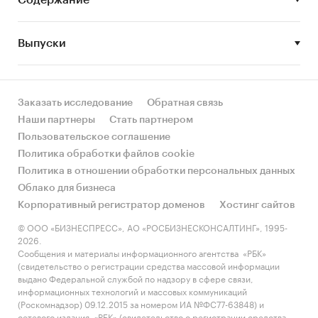
Содержание
современной творческой молодежи и
представителей медийного бизнеса.
Выпуски
Площадь завода
Общая площадь – *** кв. м., включает ***
отдельно стоящих здания, общая площадь
Заказать исследование
Обратная связь
которых – *** кв. м.
Наши партнеры
Стать партнером
Пользовательское соглашение
Месторасположение объекта
Политика обработки файлов cookie
Политика в отношении обработки персональных данных
Адрес: г. Москва, ***
Облако для бизнеса
Элементы планируемой инфраструктуры:
Корпоративный регистратор доменов
Хостинг сайтов
хостел;
© ООО «БИЗНЕСПРЕСС», АО «РОСБИЗНЕСКОНСАЛТИНГ», 1995-
2026.
коворкинг центр (уже функционирует);
Сообщения и материалы информационного агентства «РБК»
(свидетельство о регистрации средства массовой информации
бар-ночной клуб;
выдано Федеральной службой по надзору в сфере связи,
информационных технологий и массовых коммуникаций
барбер-шоп;
(Роскомнадзор) 09.12.2015 за номером ИА №ФС77-63848) и
сетевого издания «РБК» (свидетельство о регистрации средства