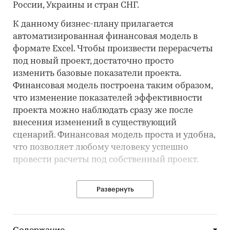
России, Украины и стран СНГ.
К данному бизнес-плану прилагается
автоматизированная финансовая модель в
формате Excel. Чтобы произвести перерасчеты
под новый проект, достаточно просто
изменить базовые показатели проекта.
Финансовая модель построена таким образом,
что изменение показателей эффективности
проекта можно наблюдать сразу же после
внесения изменений в существующий
сценарий. Финансовая модель проста и удобна,
что позволяет любому человеку успешно
провести расчеты под собственный проект.
Развернуть
Суть и идея проекта
Создание инфраструктуры лофт проекта,
которая будет направлена на привлечение