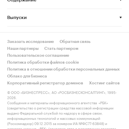
Содержание
Идея проекта
Выпуски
Идея проекта состоит в открытии первого в ***
детского города профессий – пространства, в
котором реализован прототип настоящего
города со всеми присущими ему
Заказать исследование
Обратная связь
учреждениями и элементами
Наши партнеры
Стать партнером
инфраструктуры.
Пользовательское соглашение
Политика обработки файлов cookie
Политика в отношении обработки персональных данных
Облако для бизнеса
Социальная значимость проекта:
Корпоративный регистратор доменов
Хостинг сайтов
социальная адаптация детей;
© ООО «БИЗНЕСПРЕСС», АО «РОСБИЗНЕСКОНСАЛТИНГ», 1995-
2026.
определение их будущих
Сообщения и материалы информационного агентства «РБК»
профессиональных интересов;
(свидетельство о регистрации средства массовой информации
выдано Федеральной службой по надзору в сфере связи,
обучение в веселой форме;
информационных технологий и массовых коммуникаций
(Роскомнадзор) 09.12.2015 за номером ИА №ФС77-63848) и
обучение детей самостоятельным
сетевого издания «РБК» (свидетельство о регистрации средства