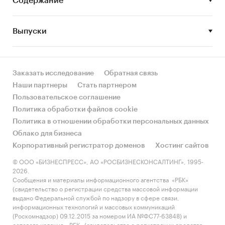
Содержание
Аудитория:
розничный покупатель,
предпочитающий спортивный стиль, а также
люди, занимающиеся различными видами
Выпуски
спорта.
Конкурентная среда:
интернет-магазины
российских производителей спортивной
Заказать исследование
Обратная связь
одежды с аналогичным ассортиментом:
Наши партнеры
Стать партнером
Пользовательское соглашение
FIT2U
Политика обработки файлов cookie
FORWARD-SPORT
Политика в отношении обработки персональных данных
KUPPER-SPORT
Облако для бизнеса
Корпоративный регистратор доменов
Хостинг сайтов
ADDIC SPORT
© ООО «БИЗНЕСПРЕСС», АО «РОСБИЗНЕСКОНСАЛТИНГ», 1995-
ARGOCLASSIC
2026.
Сообщения и материалы информационного агентства «РБК»
Каналы продвижения:
контекстная реклама,
(свидетельство о регистрации средства массовой информации
выдано Федеральной службой по надзору в сфере связи,
SEO, SMM (социальные сети).
информационных технологий и массовых коммуникаций
(Роскомнадзор) 09.12.2015 за номером ИА №ФС77-63848) и
Финансовые показатели проекта:
сетевого издания «РБК» (свидетельство о регистрации средства