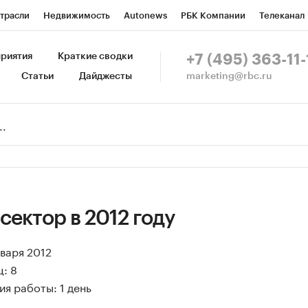
трасли
Недвижимость
Autonews
РБК Компании
Телеканал
изионеры
Национальные проекты
Город
Стиль
Крипто
Р
риятия
Краткие сводки
+7 (495) 363-11-
marketing@rbc.ru
Статьи
Дайджесты
зета
Спецпроекты СПб
Конференции СПб
Спецпроекты
Пр
Рынок наличной валюты
сектор в 2012 году
нваря 2012
: 8
я работы: 1 день