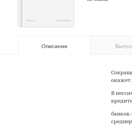
Описание
Выпус
Сокраще
окажет 
В песси
кредит
банков.
среднер