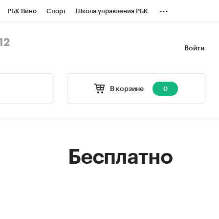
...
РБК Вино
Спорт
Школа управления РБК
БК Бизнес-среда
Дискуссионный клуб
12
Войти
оверка контрагентов
Политика
В корзине
0
Бесплатно