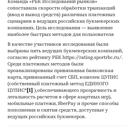
LTD, QINGZHOU BOXINHUASHENG HYDRAULIC
Команда «РБК Исследований рынков»
TECHNOLOGY CO., LTD, A.S.C. HIDROLIK END INS
сопоставила скорости обработки транзакций
(ввод и вывод средств) различных платежных
SAN VE TIC A.S., SHENZHEN YINGCHONG IMPORT
сценариев в ведущих российских букмекерских
& EXPORT CO., LTD
компаниях. Цель исследования — выявление
Выдержки из исследования:
наиболее быстрых методов для пользователя
- На российском рынке гидрораспределителей
В качестве участников исследования были
сформировалась импортоориентированная
выбраны пять ведущих букмекерских компаний,
модель, более 69% рынка составляет
согласно рейтингу РБК https://rating.sportrbc.ru/.
продукция зарубежных производителей.
Среди платежных методов были
- Сальдо торгового баланса было
проанализированы привязанная банковская
отрицательное и составляло 0,7 тыс.т.
карта, привязанный счет СБП, кошелек ЦУПИС
- Лидером по импортным поставкам в 2025 г.
(собственный платежный метод ЕДИНОГО
ЦУПИС*
[1]
),обеспечивающего прозрачность и
является Китай (более 86%).
легальность расчетов в сфере азартных игр),
- В импорте наибольшую долю занимает
мобильные платежи, SberPay и прочие способы
сегмент low-priced с долей 71,1%, основные
пополнения и снятия средств, доступные у
поставки сегмента из стран: Китай, Украина,
ведущих российских букмекеров.
Болгария. Сегмент high-priced представлен
долей в 17,4% преимущественно из стран: