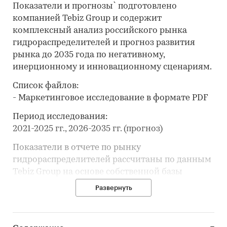
Показатели и прогнозы` подготовлено
компанией Tebiz Group и содержит
комплексный анализ российского рынка
гидрораспределителей и прогноз развития
рынка до 2035 года по негативному,
инерционному и инновационному сценариям.
Список файлов:
- Маркетинговое исследование в формате PDF
Период исследования:
2021-2025 гг., 2026-2035 гг. (прогноз)
Показатели в отчете по рынку
гидрораспределителей рассчитаны по данным
Tebiz Group на основе собственной базы
данных, официальной статистики,
Развернуть
таможенных данных, корпоративной
отчётности, вторичной информации,
открытых и закрытых баз данных.