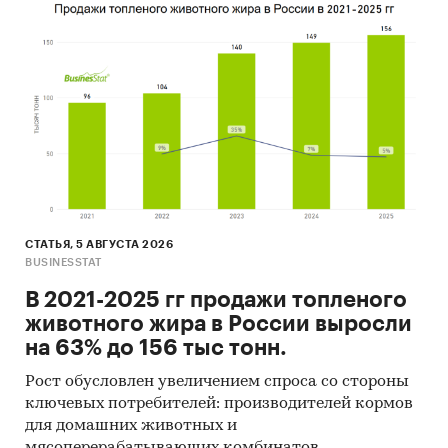
Германия, Китай, Италия.
- Большую часть продукции российских
экспортеров покупает Монголия (более 47%).
Единицы измерения:
Количественные показатели в отчете
рассчитаны в руб., стоимостные - в долларах и
рублях
География исследования:
РФ, федеральные округа и регионы РФ, страны
мира
СТАТЬЯ, 5 АВГУСТА 2026
BUSINESSTAT
Источник исследования — Tebiz Group.
В 2021-2025 гг продажи топленого
Категории:
Промышленность
/
Промышленное
животного жира в России выросли
оборудование
/
Гидравлические установки
на 63% до 156 тыс тонн.
Россия
Гидрораспределители
Рост обусловлен увеличением спроса со стороны
ключевых потребителей: производителей кормов
для домашних животных и