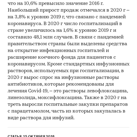
что на 10,6% превысило значение 2016 г.
Материалы DataMonitor, EuroMonitor,
Наибольший прирост продаж отмечался в 2020 г –
на 3,8% к уровню 2019 г, что связано с пандемией
Eurostat.
коронавируса. В 2020 г число госпитализаций в
Печатные и электронные деловые и
стране увеличилось на 1,6% к уровню 2019 г и
специализированные издания,
составило 48,1 млн случаев. В связи с пандемией
аналитические обзоры.
правительством страны были выделены средства
на открытие инфекционных госпиталей и
Ресурсы сети Интернет в России и мире.
расширение коечного фонда для пациентов с
Экспертные опросы.
коронавирусом. Кроме стандартных инфузионных
растворов, используемых при госпитализации, в
Материалы участников отечественного и
2020 г вырос спрос на инфузионные растворы
мирового рынков.
антибиотиков, которые рекомендованы для
лечения Covid-19, – это растворы левофлоксацина,
Результаты исследований маркетинговых и
линезолида, моксифлоксацина. Также в 2020 г на
консалтинговых агентств.
треть выросли госпитальные закупки препаратов
Материалы отраслевых учреждений и базы
с парацетамолом, часть из которых закупалась в
данных.
виде раствора для инфузий.
Результаты ценовых мониторингов.
СТАТЬЯ, 15 ОКТЯБРЯ 2018