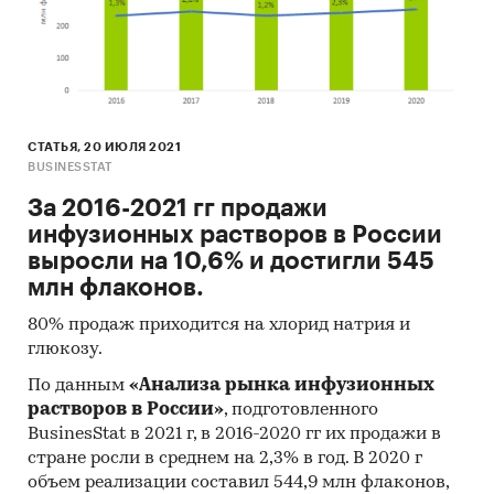
так называемые (1) Традиционный
(качественный) контент-анализ интервью и
документов и (2) Квантитативный
(количественный) анализ с применением
пакетов программ, к которым имеет доступ
СТАТЬЯ, 20 ИЮЛЯ 2021
наше агентство.
BUSINESSTAT
Контент-анализ выполняется в рамках
За 2016-2021 гг продажи
проведения Desk Research (кабинетное
инфузионных растворов в России
исследование). В общем виде целью
выросли на 10,6% и достигли 545
кабинетного исследования является
млн флаконов.
проанализировать ситуацию на рынке линий
80% продаж приходится на хлорид натрия и
инфузионного удлинения и получить
глюкозу.
(рассчитать) показатели, характеризующие его
состояние в настоящее время и в будущем.
По данным
«Анализа рынка инфузионных
растворов в России»
, подготовленного
Источники получения информации
BusinesStat в 2021 г, в 2016-2020 гг их продажи в
стране росли в среднем на 2,3% в год. В 2020 г
Базы данных Федеральной Таможенной
объем реализации составил 544,9 млн флаконов,
службы РФ, ФСГС РФ (Росстат).