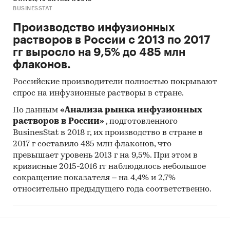
Материалы и базы данных статистики ООН
BUSINESSTAT
(United Nations Statistics Division:
Commodity Trade Statistics, Industrial
Производство инфузионных
Commodity Statistics, Food and Agriculture
растворов в России с 2013 по 2017
Organization и др.).
гг выросло на 9,5% до 485 млн
флаконов.
Материалы Международного Валютного
Фонда (International Monetary Fund).
Российские производители полностью покрывают
спрос на инфузионные растворы в стране.
Материалы Всемирного банка (World Bank).
По данным
«Анализа рынка инфузионных
Материалы ВТО (World Trade Organization).
растворов в России»
, подготовленного
Материалы Организации экономического
BusinesStat в 2018 г, их производство в стране в
сотрудничества и развития (Organization for
2017 г составило 485 млн флаконов, что
превышает уровень 2013 г на 9,5%. При этом в
Economic Cooperation and Development).
кризисные 2015-2016 гг наблюдалось небольшое
Материалы International Trade Centre.
сокращение показателя – на 4,4% и 2,7%
относительно предыдущего года соответственно.
Материалы Index Mundi.
Результаты исследований DISCOVERY
Research Group.