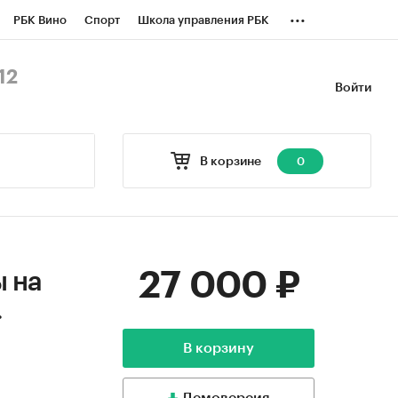
...
РБК Вино
Спорт
Школа управления РБК
БК Бизнес-среда
Дискуссионный клуб
12
Войти
оверка контрагентов
Политика
В корзине
0
27 000 ₽
ы на
.
В корзину