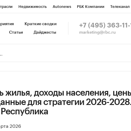
трасли
Недвижимость
Autonews
РБК Компании
Телеканал
изионеры
Национальные проекты
Город
Стиль
Крипто
Р
риятия
Краткие сводки
+7 (495) 363-11-
marketing@rbc.ru
Статьи
Дайджесты
зета
Спецпроекты СПб
Конференции СПб
Спецпроекты
Пр
Рынок наличной валюты
 жилья, доходы населения, цен
анные для стратегии 2026-2028
 Республика
арта 2026