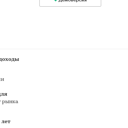
Демоверсия
 доходы
ии
для
т рынка
 лет