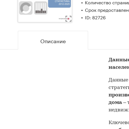
Количество страниц
Срок предоставлени
ID: 82726
Описание
Данные
населе
Данные 
стратег
произв
дома
– 
недвиж
Ключево