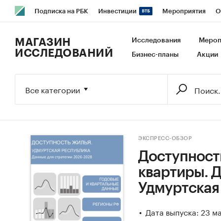
Подписка на РБК
Инвестиции
Мероприятия
О
РБК Образование
РБК Курсы
РБК Life
Тренды
В
МАГАЗИН
Исследования
Мероп
ИССЛЕДОВАНИЙ
Бизнес-планы
Акции
Исследования
Кредитные рейтинги
Франшизы
Га
Экономика
Бизнес
Технологии и медиа
Финансы
Все категории
ЭКСПРЕСС-ОБЗОР
Доступность
квартиры. Д
Удмуртская
Дата выпуска: 23 м