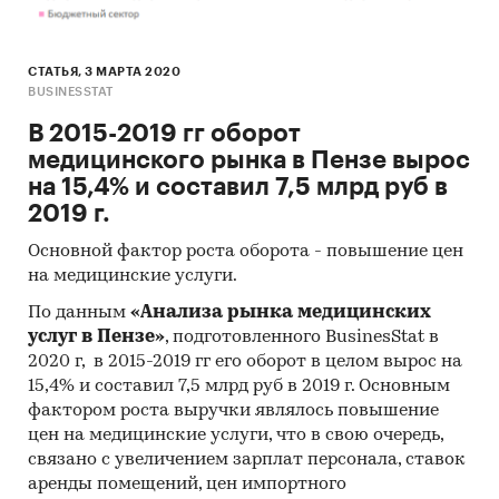
краткосрочной перспективе. Анализ динамики
доступности позволяет прогнозировать
развитие спроса по ценовым нишам и
СТАТЬЯ, 3 МАРТА 2020
товарным категориям.
BUSINESSTAT
В 2015-2019 гг оборот
Покупатели разных классов жилья
медицинского рынка в Пензе вырос
различаются по потребительскому поведению,
на 15,4% и составил 7,5 млрд руб в
бюджету и приоритетам при выборе товаров.
2019 г.
Покупатели квартир на первичном и
вторичном рынке также имеют разные
Основной фактор роста оборота - повышение цен
профили спроса:
на медицинские услуги.
- Покупатели новостроек, как правило,
По данным
«Анализа рынка медицинских
проводят комплексный ремонт и приобретают
услуг в Пензе»
, подготовленного BusinesStat в
полный набор мебели, техники и сантехники.
2020 г, в 2015-2019 гг его оборот в целом вырос на
15,4% и составил 7,5 млрд руб в 2019 г. Основным
Ремонт и обустройство требуют высоких
фактором роста выручки являлось повышение
затрат.
цен на медицинские услуги, что в свою очередь,
- Покупатели вторичного жилья чаще
связано с увеличением зарплат персонала, ставок
ориентированы на частичное обновление
аренды помещений, цен импортного