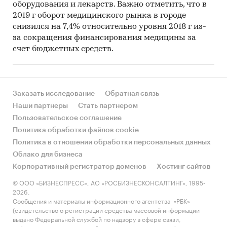
интерьера, замену отдельных предметов
оборудования и лекарств. Важно отметить, что в
2019 г оборот медицинского рынка в городе
мебели или бытовой техники и чаще проводят
снизился на 7,4% относительно уровня 2018 г из-
косметический ремонт. Средний чек на
за сокращения финансирования медицины за
отдельные товары для дома в этом сегменте
счет бюджетных средств.
может быть выше, чем у покупателей
первичного жилья в силу частого отсутствия
необходимости глобальных затрат.
Заказать исследование
Обратная связь
Приведенные в исследовании данные будут
Наши партнеры
Стать партнером
полезны, чтобы:
Пользовательское соглашение
- Выбрать стратегию развития предприятия,
Политика обработки файлов cookie
скорректировать стратегию продаж в регионе
Политика в отношении обработки персональных данных
Облако для бизнеса
- Адаптировать ассортиментную и ценовую
Корпоративный регистратор доменов
Хостинг сайтов
политику под профиль потребителей в регионе
© ООО «БИЗНЕСПРЕСС», АО «РОСБИЗНЕСКОНСАЛТИНГ», 1995-
- Определить приоритетные сегменты для
2026.
Сообщения и материалы информационного агентства «РБК»
развития в регионе
(свидетельство о регистрации средства массовой информации
выдано Федеральной службой по надзору в сфере связи,
- Оценить покупательскую способность семей