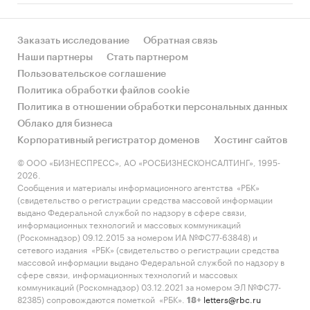
может накопить на жилье при условии
накопления всех доходов и условная
доступность жилья для семьи в процентах
Заказать исследование
Обратная связь
Наши партнеры
Стать партнером
- Средний доход на семью
, а также
Пользовательское соглашение
среднедушевые доходы и оценка количества
Политика обработки файлов cookie
семей в регионе
Политика в отношении обработки персональных данных
Облако для бизнеса
- Стоимость за 1 кв. м квартир на первичном
Корпоративный регистратор доменов
Хостинг сайтов
и вторичном рынках, в разбивке по классам
:
типовые квартиры, квартиры улучшенного
© ООО «БИЗНЕСПРЕСС», АО «РОСБИЗНЕСКОНСАЛТИНГ», 1995-
2026.
качества, элитные квартиры и квартиры
Сообщения и материалы информационного агентства «РБК»
низкого качества (только для вторичного
(свидетельство о регистрации средства массовой информации
рынка).
выдано Федеральной службой по надзору в сфере связи,
информационных технологий и массовых коммуникаций
Рост доступности квартир в определенном
(Роскомнадзор) 09.12.2015 за номером ИА №ФС77-63848) и
сетевого издания «РБК» (свидетельство о регистрации средства
классе жилья указывает на расширение круга
массовой информации выдано Федеральной службой по надзору в
потенциальных покупателей в этом сегменте.
сфере связи, информационных технологий и массовых
Это является индикатором вероятного роста
коммуникаций (Роскомнадзор) 03.12.2021 за номером ЭЛ №ФС77-
82385) сопровождаются пометкой «РБК».
letters@rbc.ru
спроса на ремонт и обустройство жилья в
18+