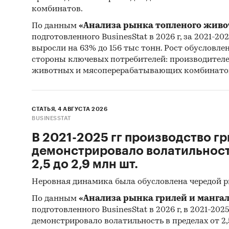
комбинатов.
По данным
«Анализа рынка топленого живо
2. Имп
подготовленного BusinesStat в 2026 г, за 2021-20
выросли на 63% до 156 тыс тонн. Рост обусловле
Определ
стороны ключевых потребителей: производител
стоимос
животных и мясоперерабатывающих комбинато
отправл
округам
СТАТЬЯ, 4 АВГУСТА 2026
Анализ 
BUSINESSTAT
объемов
В 2021-2025 гг производство гр
импорта
демонстрировало волатильность
2,5 до 2,9 млн шт.
Неровная динамика была обусловлена чередой 
Выдержк
По данным
«Анализа рынка грилей и мангал
подготовленного BusinesStat в 2026 г, в 2021-202
Объе
демонстрировало волатильность в пределах от 2,5
соста