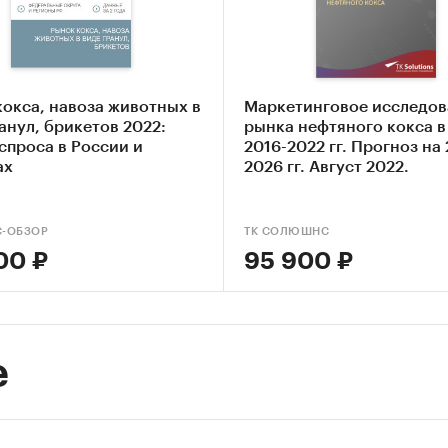
ктеристика ключевых игроков рынка кокса, их
алтерской отчетности, сравнение финансовых
зателей, объемы кредитов и инвестиций, численно
удников в динамике.
кокса, навоза животных в
Маркетинговое исследов
ноз развития рынка до 2034 года по основному,
анул, брикетов 2022:
рынка нефтяного кокса в
тивному и оптимистичному сценариям.
спроса в России и
2016-2022 гг. Прогноз на
ах
2026 гг. Август 2022.
довании представлено сравнение финансовых
елей крупнейших производителей кокса в России:
С-ОБЗОР
ТК СОЛЮШНС
АНК «БАШНЕФТЬ»
00 ₽
95 900 ₽
ТАНЕКО»
«АЛТАЙ-КОКС»
е
 «ЛУКОЙЛ-ВОЛГОГРАДНЕФТЕПЕРЕРАБОТКА»
 «ЛУКОЙЛ-ПЕРМНЕФТЕОРГСИНТЕЗ»
«ГУБАХИНСКИЙ КОКС»