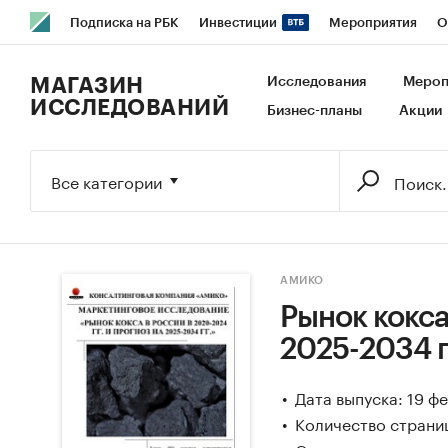
Подписка на РБК
Инвестиции
Мероприятия
О
РБК Образование
РБК Курсы
РБК Life
Тренды
В
МАГАЗИН
Исследования
Мероп
ИССЛЕДОВАНИЙ
Бизнес-планы
Акции
Исследования
Кредитные рейтинги
Франшизы
Га
Экономика
Бизнес
Технологии и медиа
Финансы
Все категории
АМИКО
Рынок кокса
2025-2034 г
Дата выпуска: 19 ф
Количество страниц