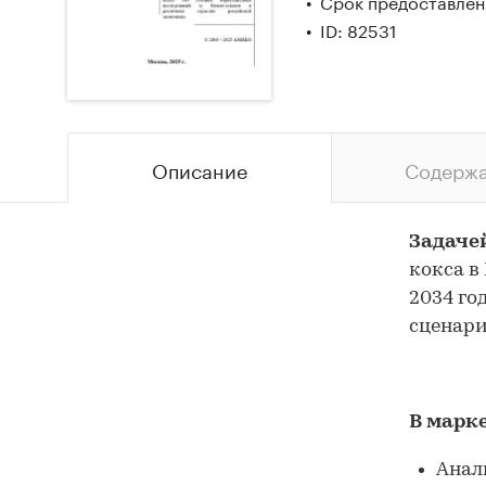
Срок предоставлени
ID: 82531
Описание
Содерж
Задаче
кокса в
2034 го
сценари
В марк
Анали