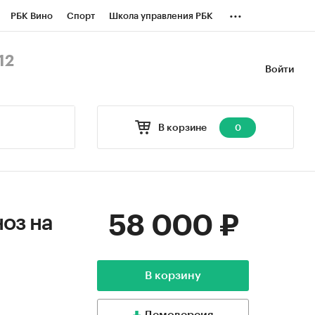
...
РБК Вино
Спорт
Школа управления РБК
БК Бизнес-среда
Дискуссионный клуб
12
Войти
оверка контрагентов
Политика
В корзине
0
58 000 ₽
ноз на
В корзину