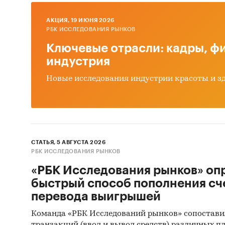
ООО 
AКЦИЯ, 19 ИЮНЯ 2026
АО «
РБК ИССЛЕДОВАНИЯ РЫНКОВ
Ключевые отрасли: кадры, фи
ООО
индустрия
ОБЩ
«АС
Новые исследования индустрии красоты и з
ООО 
ООО 
АО «
СТАТЬЯ, 5 АВГУСТА 2026
АО «
РБК ИССЛЕДОВАНИЯ РЫНКОВ
АО «
«РБК Исследования рынков» оп
быстрый способ пополнения сч
ООО 
перевода выигрышей
ООО 
Команда «РБК Исследований рынков» сопостави
ООО