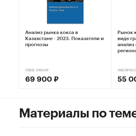
Хара
бухг
пока
сотр
Анализ рынка кокса в
Рынок 
Прог
Казахстане - 2023. Показатели и
виде гр
нега
прогнозы
анализ 
регион
В иссле
показат
TEBIZ GROUP
ЭКСПРЕС
ПАО 
69 900 ₽
55 0
АО «
ОАО 
Материалы по тем
ООО
ООО
ОАО 