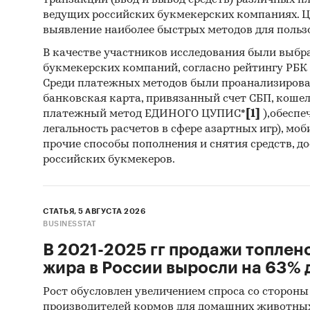
транзакций (ввод и вывод средств) различных п
ведущих российских букмекерских компаниях. Ц
ПАО 
выявление наиболее быстрых методов для польз
В качестве участников исследования были выбр
букмекерских компаний, согласно рейтингу РБК htt
1. Прои
Среди платежных методов были проанализиров
банковская карта, привязанный счет СБП, коше
В разде
платежный метод ЕДИНОГО ЦУПИС*
[1]
),обеспе
целом, 
легальность расчетов в сфере азартных игр), мо
прочие способы пополнения и снятия средств, д
российских букмекеров.
Выдержк
СТАТЬЯ, 5 АВГУСТА 2026
В 20
BUSINESSTAT
умень
В 2021-2025 гг продажи топлен
Лиде
жира в России выросли на 63% д
Росси
Рост обусловлен увеличением спроса со стороны
Ураль
производителей кормов для домашних животны