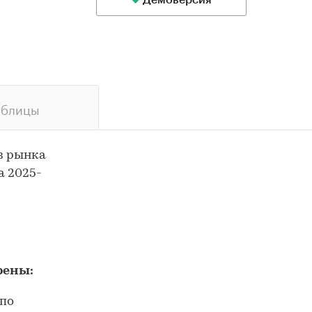
Демоверсия
аблицы
з рынка
а 2025-
рены:
 по