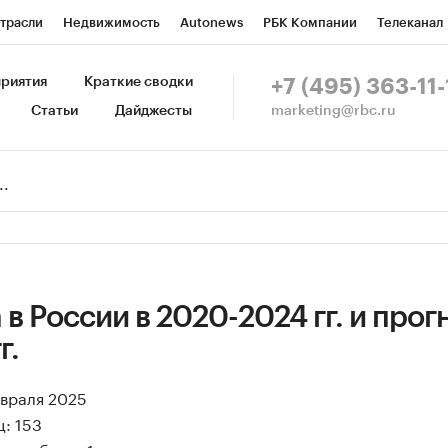
трасли
Недвижимость
Autonews
РБК Компании
Телеканал
изионеры
Национальные проекты
Город
Стиль
Крипто
Р
риятия
Краткие сводки
+7 (495) 363-11-
marketing@rbc.ru
Статьи
Дайджесты
зета
Спецпроекты СПб
Конференции СПб
Спецпроекты
Пр
Рынок наличной валюты
 в России в 2020-2024 гг. и прог
г.
евраля 2025
: 153