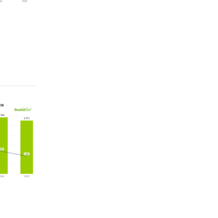
а в
ранам
льным
имости
них цен
нии
а