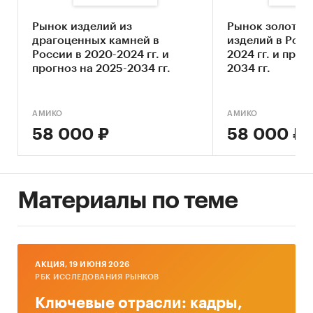
ежегодно) из-за роста мировых цен на
драгметаллы, фискальной нагрузки и
Рынок изделий из
Рынок золотых
логистических издержек
драгоценных камней в
изделий в Росс
России в 2020-2024 гг. и
2024 гг. и прог
усиление позиций крупных игроков на
прогноз на 2025-2034 гг.
2034 гг.
фоне рисков сокращения числа малых и
средних предприятий
АМИКО
АМИКО
значительная зависимость от импортных
58 000 ₽
58 000 ₽
поставок сырья и материалов, уязвимость к
санкциям и сбоям в цепочках поставок
относительная стабильность численности
Материалы по теме
потребителей благодаря маркетинговым
стратегиям и расширению ассортимента
двойственная роль ювелирных изделий для
покупателей: с одной стороны – элемент
AКЦИЯ, 19 ИЮНЯ 2026
стиля и подарки, с другой –
РБК ИССЛЕДОВАНИЯ РЫНКОВ
инвестиционный актив и способ
Ключевые отрасли: кадры,
сохранения капитала