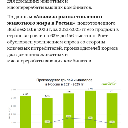
Dazzling Jewelry, Valentine Silver International,
для домашних животных и
мясоперерабатывающих комбинатов.
Yiwu Liyin Import and Export и др.
По данным
«Анализа рынка топленого
Рейтинги товарных знаков ювелирных
животного жира в России»
, подготовленного
украшений по объему экспорта из России:
BusinesStat в 2026 г, за 2021-2025 гг его продажи в
стране выросли на 63% до 156 тыс тонн. Рост
Corona Jewelry, JС, Karatov, Magic Stones, Master
обусловлен увеличением спроса со стороны
Brilliant, Sokolov, Елизавета, Красцветмет,
ключевых потребителей: производителей кормов
Платина, Приволжский ювелир и др.
для домашних животных и
Рейтинги товарных знаков ювелирных
мясоперерабатывающих комбинатов.
украшений по объему импорта в Россию:
Bamoer, Casato, EPL, Faberge, Mattioli, Mimi,
Numbering, Pandora, Utopia, Zancan и др.
Рейтинги ювелирных сетей по выручке от
продаж, по количеству магазинов в России:
585 Золотой, 585GOLD, ADAMAS, Mercury,
SOKOLOV, SUNLIGHT, UVI Jewellery, Золотая
Русь, Кристалл, ЭПЛ Даймонд и др.