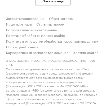
Показать еще
показатели торговли
отраслевые издания
законодательные акты, таможенное и
Заказать исследование
Обратная связь
тарифное регулирование
Наши партнеры
Стать партнером
Пользовательское соглашение
Период исследования
Политика обработки файлов cookie
2021-2025 гг, прогноз на 2026-2030 гг
Политика в отношении обработки персональных данных
Облако для бизнеса
География исследования
Корпоративный регистратор доменов
Хостинг сайтов
Россия, федеральные округа
© ООО «БИЗНЕСПРЕСС», АО «РОСБИЗНЕСКОНСАЛТИНГ», 1995-
2026.
страны мира (экспорт и импорт)
Сообщения и материалы информационного агентства «РБК»
(свидетельство о регистрации средства массовой информации
ДЛЯ КОГО ПРЕДНАЗНАЧЕН ОТЧЕТ
выдано Федеральной службой по надзору в сфере связи,
информационных технологий и массовых коммуникаций
производители ювелирных украшений:
(Роскомнадзор) 09.12.2015 за номером ИА №ФС77-63848) и
сетевого издания «РБК» (свидетельство о регистрации средства
объем и оборот рынка, его динамика,
массовой информации выдано Федеральной службой по надзору в
драйверы и барьеры, сценарии развития
сфере связи, информационных технологий и массовых
коммуникаций (Роскомнадзор) 03.12.2021 за номером ЭЛ №ФС77-
торговые компании: прогнозирование