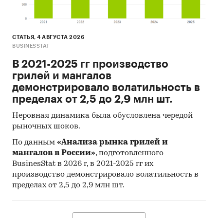
Рейтинги предприятий отрасли розничной
торговли ювелирными украшениями по
СТАТЬЯ, 4 АВГУСТА 2026
выручке от продаж:
BUSINESSTAT
1 Ювелирная сеть, Золотая Русь торговый дом,
В 2021-2025 гг производство
М Стиль, Оро, Регент Голд, СВ Ритейл,
грилей и мангалов
Солнечный свет, Столица Даймонд,
демонстрировало волатильность в
Телеритейл, Ювелирный дом Кристалл и др.
пределах от 2,5 до 2,9 млн шт.
ИСТОЧНИКИ
Неровная динамика была обусловлена чередой
рыночных шоков.
Федеральная служба государственной
статистики (Росстат)
По данным
«Анализа рынка грилей и
мангалов в России»
, подготовленного
Федеральная таможенная служба
BusinesStat в 2026 г, в 2021-2025 гг их
Федеральная налоговая служба
производство демонстрировало волатильность в
пределах от 2,5 до 2,9 млн шт.
Таможенный союз ЕАЭС
оценки экспертов