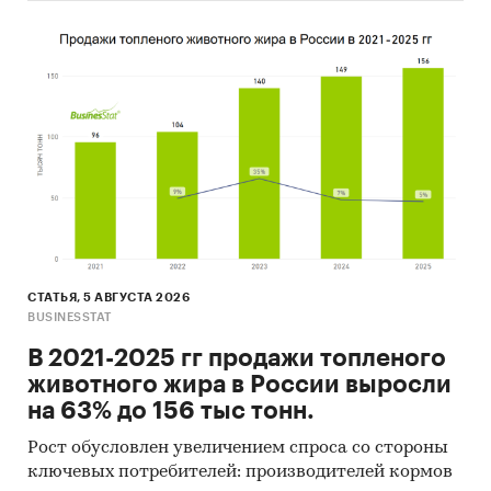
комбинат, Костромской ювелирный завод
Каратов, Красцветмет, Московский ювелирный
завод, Платина, Розан Файнэнс, Русские
бриллианты, Солнечный свет, Ювелит, и др.
Рейтинги предприятий, экспортирующих
продукцию из России:
Амбертим, Арт-Карат, ВИП 2000, Золото и
стиль, Красная Пресня, Красцветмет, Мастер
Бриллиант, Платина, Романова, Ювелит и др.
Рейтинги предприятий, импортирующих
СТАТЬЯ, 5 АВГУСТА 2026
BUSINESSTAT
продукцию в Россию:
В 2021-2025 гг продажи топленого
Dilari Real Estate Food Beverage Marketing
животного жира в России выросли
Import Export Trade, F Feng Tai Jewelry (Hk), FIOR
на 63% до 156 тыс тонн.
Spa, Guangzhou Hengdian Trade, Guangzhou
Kingber Jewelry, Guangzhou Shangye Jewelry
Рост обусловлен увеличением спроса со стороны
Trade, Menam Pro, Tianjin Minghang Beauty
ключевых потребителей: производителей кормов