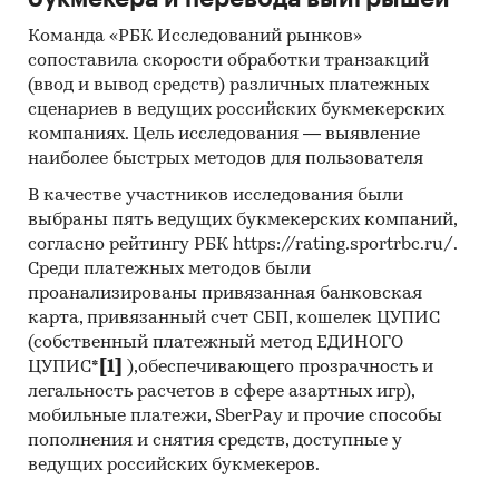
производителей, экспортеров и импортеров
Команда «РБК Исследований рынков»
уровень конкуренции и инвестиционная
сопоставила скорости обработки транзакций
привлекательность рынка
(ввод и вывод средств) различных платежных
сценариев в ведущих российских букмекерских
СЕГМЕНТАЦИЯ РЫНКА
компаниях. Цель исследования — выявление
по материалу:
золото, серебро
наиболее быстрых методов для пользователя
по видам:
браслеты, броши, колье, кольца,
В качестве участников исследования были
выбраны пять ведущих букмекерских компаний,
подвески, серьги, цепи, прочие (брелоки,
согласно рейтингу РБК https://rating.sportrbc.ru/.
запонки и зажимы для галстука, пирсинг,
Среди платежных методов были
шармы)
проанализированы привязанная банковская
по каналам продаж:
онлайн-продажи,
карта, привязанный счет СБП, кошелек ЦУПИС
физическая розница
(собственный платежный метод ЕДИНОГО
ЦУПИС*
[1]
),обеспечивающего прозрачность и
РЕЙТИНГИ
легальность расчетов в сфере азартных игр),
мобильные платежи, SberPay и прочие способы
Рейтинги предприятий отрасли по выручке
пополнения и снятия средств, доступные у
от продаж:
ведущих российских букмекеров.
Арт-Карат, Калининградский янтарный