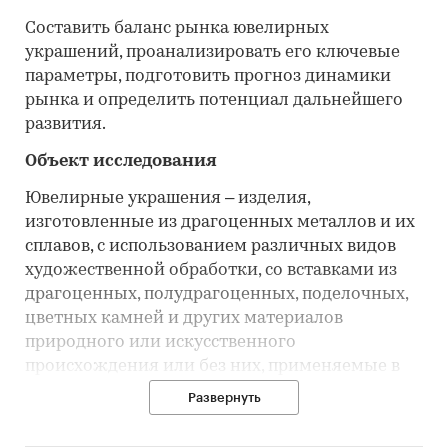
Составить баланс рынка ювелирных
украшений, проанализировать его ключевые
параметры, подготовить прогноз динамики
рынка и определить потенциал дальнейшего
развития.
Объект исследования
Ювелирные украшения – изделия,
изготовленные из драгоценных металлов и их
сплавов, с использованием различных видов
художественной обработки, со вставками из
драгоценных, полудрагоценных, поделочных,
цветных камней и других материалов
природного или искусственного
происхождения или без них, применяемые в
качестве украшения тела или одежды.
Развернуть
В обзоре рассмотрены только ювелирные