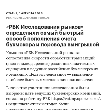
руководителями организаций для анализа
основных производителей, потребителей,
поставщиков продукции/услуг в разрезе
СТАТЬЯ, 5 АВГУСТА 2026
РБК ИССЛЕДОВАНИЯ РЫНКОВ
товарных групп/услуг: деловая активность,
динамика спроса, предложения и цен.
«РБК Исследования рынков»
Расчет основных долей производителей на
определили самый быстрый
целевых рынках, ранжирование
способ пополнения счета
потребителей по уровню значимости.
букмекера и перевода выигрышей
Использование базы Федеральной
Команда «РБК Исследований рынков»
таможенной службы для анализа объема
сопоставила скорости обработки транзакций
импорта и экспорта продукции на целевых
(ввод и вывод средств) различных платежных
сценариев в ведущих российских букмекерских
рынках в натуральном и стоимостном
компаниях. Цель исследования — выявление
выражении в разрезе товарных групп.
наиболее быстрых методов для пользователя
Общение с профильными регуляторами
В качестве участников исследования были
рынка - Минэкономразвития, Минэнерго,
выбраны пять ведущих букмекерских компаний,
Минпромторгом, Федеральной налоговой
согласно рейтингу РБК https://rating.sportrbc.ru/.
службой для анализа государственной
Среди платежных методов были
политики, практик и законодательства
проанализированы привязанная банковская