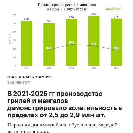
Результаты исследований и мониторингов
маркетинговых и консалтинговых агентств
(KPMG, PWC, EY, BCG, Deloitte, Bain, McKinsey,
IHS, Argus, Platts, Nexant, Thomson Reuters,
ЦДУ-ТЭК, Кортес и пр.)
Региональные и федеральные СМИ
Порталы раскрытия информации
(отчетность открытых акционерных
обществ)
Интервью с отдельными экспертами
СТАТЬЯ, 4 АВГУСТА 2026
отрасли, материалы отраслевых
BUSINESSTAT
учреждений
В 2021-2025 гг производство
Проведение интервью под легендой с
грилей и мангалов
участниками рынка, занимающимися
демонстрировало волатильность в
производством и реализацией исследуемой
пределах от 2,5 до 2,9 млн шт.
продукции в РФ и Мире
Неровная динамика была обусловлена чередой
Прочие источники
рыночных шоков.