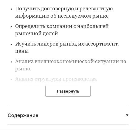
Получить достоверную и релевантную
информацию об исследуемом рынке
Определить компании с наибольшей
рыночной долей
Изучить лидеров рынка, их ассортимент,
цены
Анализ внешнеэкономической ситуации на
рынке
Анализ структуры производства
исследуемой продукции
Развернуть
Построить прогноз развития исследуемого
рынка до конца 2030 г.
Содержание
Параметры исследования:
Предмет исследования: Взрослые
подгузники