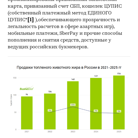
применительно к потреблению,
карта, привязанный счет СБП, кошелек ЦУПИС
производству, экспорту и импорту
(собственный платежный метод ЕДИНОГО
продукции, стандартам, ограничениям,
ЦУПИС*
[1]
),обеспечивающего прозрачность и
таможенным пошлинам, налогам, а также
легальность расчетов в сфере азартных игр),
субсидиям и другим формам
мобильные платежи, SberPay и прочие способы
пополнения и снятия средств, доступные у
стимулирования на рынке
ведущих российских букмекеров.
Использование современных
статистических методов прогнозирования
на основе макропараметров и факторов для
целевого рынка с учетом текущих и
будущих проектов компаний, с поправкой
на мнение экспертов и представителей
компаний.
Источники:
База данных государственных органов
статистики Росстат (ЕМИСС)
Данные государственных структур, в том