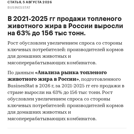
СТАТЬЯ, 5 АВГУСТА 2026
числе Минэкономразвития, Минэнерго,
BUSINESSTAT
Минпромторга, Федеральной налоговой
В 2021-2025 гг продажи топленого
службы (ФНС), Федеральной службы по
животного жира в России выросли
тарифам (ФСТ), Федеральной таможенной
на 63% до 156 тыс тонн.
службы (ФТС), ОАО «РЖД» и пр.
Рост обусловлен увеличением спроса со стороны
Специализированные базы данных АИПР,
ключевых потребителей: производителей кормов
информационная база АИПР
для домашних животных и
Печатные и электронные деловые и
мясоперерабатывающих комбинатов.
специализированные издания,
По данным
«Анализа рынка топленого
аналитические обзоры
животного жира в России»
, подготовленного
BusinesStat в 2026 г, за 2021-2025 гг его продажи в
Информационные ресурсы участников
стране выросли на 63% до 156 тыс тонн. Рост
рынка
обусловлен увеличением спроса со стороны
Материалы сайтов исследуемой тематики
ключевых потребителей: производителей кормов
(электронные торговые/тендерные
для домашних животных и
площадки, доски объявлений,
мясоперерабатывающих комбинатов.
специализированные форумы)