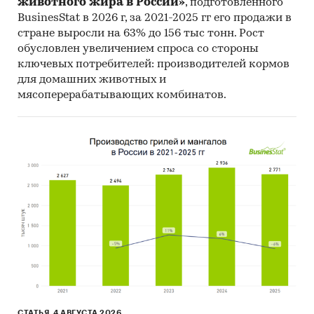
животного жира в России»
, подготовленного
BusinesStat в 2026 г, за 2021-2025 гг его продажи в
Результаты исследований DISCOVERY
стране выросли на 63% до 156 тыс тонн. Рост
Research Group.
обусловлен увеличением спроса со стороны
Объем и структура выборки
ключевых потребителей: производителей кормов
для домашних животных и
Процедура контент-анализа документов не
мясоперерабатывающих комбинатов.
предполагает расчета объема выборочной
совокупности. Обработке и анализу подлежат
все доступные исследователю документы.
Категории:
Промышленность
/
Фармацевтика
/
Лизин, кислота, соли
Россия
Кормовые аминокислоты
Аминокислота
СТАТЬЯ, 4 АВГУСТА 2026