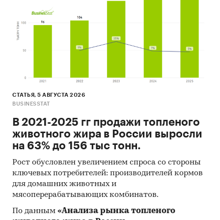
данных.
Результаты ценовых мониторингов.
Материалы и базы данных статистики ООН
(United Nations Statistics Division:
Commodity Trade Statistics, Industrial
Commodity Statistics, Food and Agriculture
Organization и др.).
СТАТЬЯ, 5 АВГУСТА 2026
Материалы Международного Валютного
BUSINESSTAT
Фонда (International Monetary Fund).
В 2021-2025 гг продажи топленого
Материалы Всемирного банка (World Bank).
животного жира в России выросли
Материалы ВТО (World Trade Organization).
на 63% до 156 тыс тонн.
Материалы Организации экономического
Рост обусловлен увеличением спроса со стороны
сотрудничества и развития (Organization for
ключевых потребителей: производителей кормов
Economic Cooperation and Development).
для домашних животных и
мясоперерабатывающих комбинатов.
Материалы International Trade Centre.
По данным
«Анализа рынка топленого
Материалы Index Mundi.