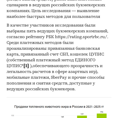
Источники получения информации
сценариев в ведущих российских букмекерских
компаниях. Цель исследования — выявление
Базы данных Федеральной Таможенной
наиболее быстрых методов для пользователя
службы РФ, ФСГС РФ (Росстат).
В качестве участников исследования были
Материалы DataMonitor, EuroMonitor,
выбраны пять ведущих букмекерских компаний,
Eurostat.
согласно рейтингу РБК https://rating.sportrbc.ru/.
Печатные и электронные деловые и
Среди платежных методов были
специализированные издания,
проанализированы привязанная банковская
аналитические обзоры.
карта, привязанный счет СБП, кошелек ЦУПИС
(собственный платежный метод ЕДИНОГО
Ресурсы сети Интернет в России и мире.
ЦУПИС*
[1]
),обеспечивающего прозрачность и
легальность расчетов в сфере азартных игр),
Экспертные опросы.
мобильные платежи, SberPay и прочие способы
Материалы участников отечественного и
пополнения и снятия средств, доступные у
мирового рынков.
ведущих российских букмекеров.
Результаты исследований маркетинговых и
консалтинговых агентств.
Материалы отраслевых учреждений и базы