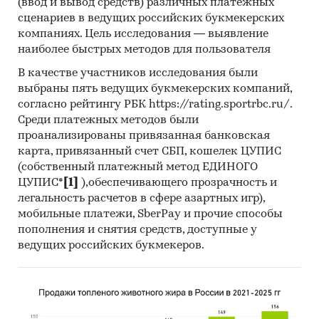
(ввод и вывод средств) различных платежных
отрицательное и составляло 7,8 т.
сценариев в ведущих российских букмекерских
- Главными игроками среди российских
компаниях. Цель исследования — выявление
производителей являются ООО `ЛАНХИТ`, АО
наиболее быстрых методов для пользователя
`ХМЗ`, ООО `НПФ НЕВСКИЙ ХИМИК`.
В качестве участников исследования были
- Лидером по импортным поставкам в 2024 г.
выбраны пять ведущих букмекерских компаний,
является Китай (более 99%), ведущий
согласно рейтингу РБК https://rating.sportrbc.ru/.
поставщик хлорида лития - GRC HOLDINGS LTD
Среди платежных методов были
- В импорте наибольшую долю занимает
проанализированы привязанная банковская
сегмент low-priced с долей 69,9%, основные
карта, привязанный счет СБП, кошелек ЦУПИС
поставки сегмента из стран: Аргентина,
(собственный платежный метод ЕДИНОГО
Великобритания, Чили. Сегмент high-priced
ЦУПИС*
[1]
),обеспечивающего прозрачность и
представлен долей в 21,6% преимущественно
легальность расчетов в сфере азартных игр),
из стран: Великобритания, Италия, Германия.
мобильные платежи, SberPay и прочие способы
- В 2024 г. 100% продукции российских
пополнения и снятия средств, доступные у
экспортеров покупает Турция, крупнейший
ведущих российских букмекеров.
покупатель - THERMO FISHER SCEINTIFIC
CHEMICALS INС
Данные игроков ВЭД: