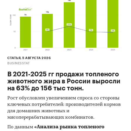
Также в исследовании представлена
информация об участниках ВЭД с объемами
поставок:
- Рейтинг крупнейших российских импортеров
и зарубежных поставщиков
- Рейтинг ведущих российских экспортеров и
зарубежных покупателей
Единицы измерения:
СТАТЬЯ, 5 АВГУСТА 2026
Количественные показатели в отчете
BUSINESSTAT
рассчитаны в руб., стоимостные - в долларах и
В 2021-2025 гг продажи топленого
рублях
животного жира в России выросли
География исследования:
на 63% до 156 тыс тонн.
РФ, федеральные округа и регионы РФ, страны
Рост обусловлен увеличением спроса со стороны
мира
ключевых потребителей: производителей кормов
для домашних животных и
мясоперерабатывающих комбинатов.
Категории:
Россия
По данным
«Анализа рынка топленого
Хлорид лития