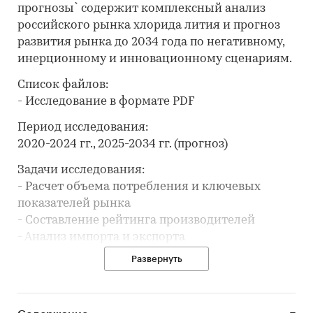
прогнозы` содержит комплексный анализ
российского рынка хлорида лития и прогноз
развития рынка до 2034 года по негативному,
инерционному и инновационному сценариям.
Список файлов:
- Исследование в формате PDF
Период исследования:
2020-2024 гг., 2025-2034 гг. (прогноз)
Задачи исследования:
- Расчет объема потребления и ключевых
показателей рынка
- Составление рейтинга производителей
- Анализ импорта и экспорта
- Формирование прогноза развития рынка
Развернуть
В разделе `Ведущие производители`
рассмотрены компании: