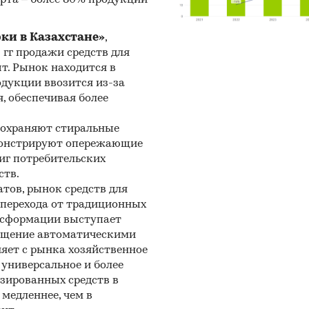
 данных Федеральной Таможенной службы РФ, ФС
рки в Казахстане»
,
тат).
5 гг продажи средств для
иалы DataMonitor, EuroMonitor, Eurostat.
шт. Рынок находится в
одукции ввозится из-за
тные и электронные деловые и специализированн
, обеспечивая более
ния, аналитические обзоры.
сохраняют стиральные
рсы сети Интернет в России и мире.
емонстрируют опережающие
ертные опросы.
иг потребительских
ств.
риалы участников отечественного и мирового рын
тов, рынок средств для
и перехода от традиционных
льтаты исследований маркетинговых и консалтин
нсформации выступает
ств.
нащение автоматическими
риалы отраслевых учреждений и базы данных.
яет с рынка хозяйственное
универсальное и более
льтаты ценовых мониторингов.
зированных средств в
медленнее, чем в
риалы и базы данных статистики ООН (United Nat