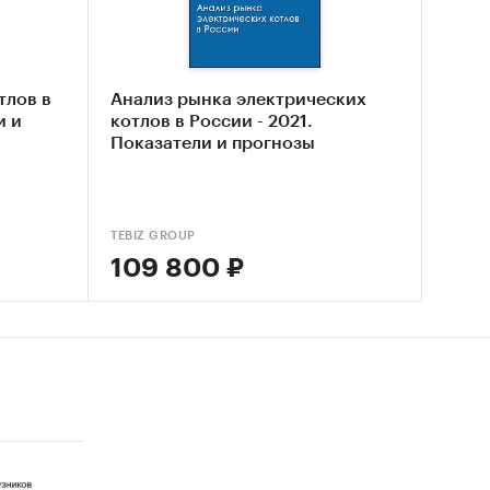
 РФ
ким и
тлов в
Анализ рынка электрических
 с
и и
котлов в России - 2021.
Показатели и прогнозы
TEBIZ GROUP
-
109 800 ₽
х
рвью с
так и о
ормацию