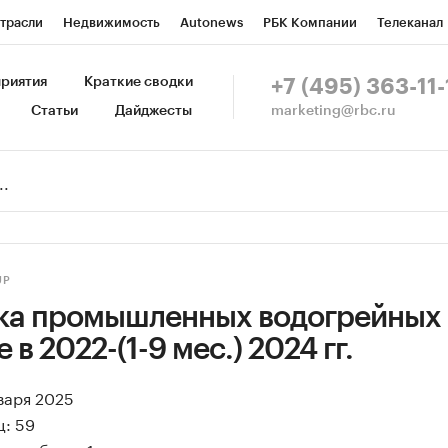
трасли
Недвижимость
Autonews
РБК Компании
Телеканал
изионеры
Национальные проекты
Город
Стиль
Крипто
Р
риятия
Краткие сводки
+7 (495) 363-11-
marketing@rbc.ru
Статьи
Дайджесты
зета
Спецпроекты СПб
Конференции СПб
Спецпроекты
Пр
Рынок наличной валюты
UP
ка промышленных водогрейных 
 в 2022-(1-9 мес.) 2024 гг.
нваря 2025
ц: 59