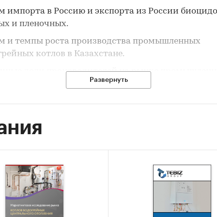
м импорта в Россию и экспорта из России биоцид
ых и пленочных.
м и темпы роста производства промышленных
грейных котлов в Казахстане.
чные доли производителей на рынке промышлен
Развернуть
грейных котлов в Казахстане.
урентная ситуация на рынке промышленных водо
в в Казахстане.
ания
пективы развития рынка (в ближайшие несколько 
ышленных водогрейных котлов в Казахстане.
 исследования
ромышленных водогрейных котлов в Казахстане
 сбора и анализа данных