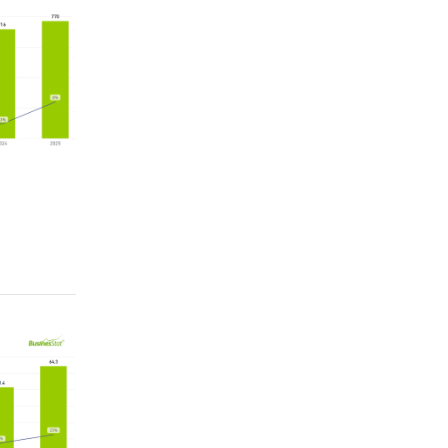
орме
анализа
(2)
м
о.
esearch
ого
ынке
ить
 в