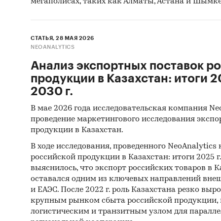
мегаполисах, таких как Алматы, Астана и Шымке
Stati
Commo
Мате
СТАТЬЯ, 28 МАЯ 2026
NEOANALYTICS
Monet
Анализ экспортных поставок р
Мате
продукции в Казахстан: итоги 20
Мате
2030 г.
Мате
В мае 2026 года исследовательская компания Ne
разви
проведение маркетингового исследования экспо
Deve
продукции в Казахстан.
Матер
В ходе исследования, проведенного NeoAnalytics
российской продукции в Казахстан: итоги 2025 г.,
Мате
выяснилось, что экспорт российских товаров в Ка
оставался одним из ключевых направлений внеш
Резу
и ЕАЭС. После 2022 г. роль Казахстана резко выро
Объем 
крупным рынком сбыта российской продукции,
логистическим и транзитным узлом для паралле