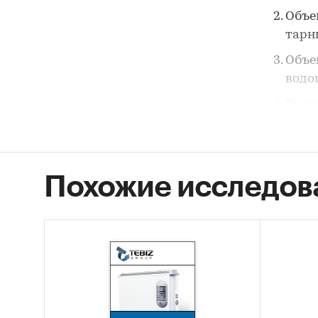
Объе
тарн
Объе
водо
Рыно
водо
Конк
котло
Похожие исследов
Перс
пром
Объект
Рынок п
Методы