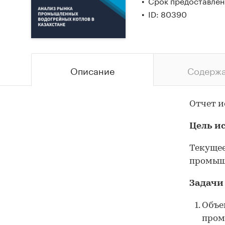
Срок предоставлени
ID: 80390
Описание
Содерж
Отчет и
Цель и
Текущее
промышл
Задачи
Объе
пром