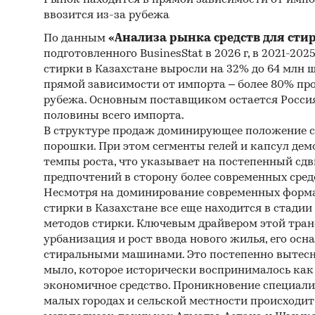
ввозится из-за рубежа
Базы
По данным
«Анализа рынка средств для сти
(Росс
подготовленного BusinesStat в 2026 г, в 2021-202
Матер
стирки в Казахстане выросли на 32% до 64 млн 
прямой зависимости от импорта – более 80% пр
Печа
рубежа. Основным поставщиком остается Россия
изда
половины всего импорта.
В структуре продаж доминирующее положение 
Ресу
порошки. При этом сегменты гелей и капсул д
Эксп
темпы роста, что указывает на постепенный сдв
предпочтений в сторону более современных сред
Мате
Несмотря на доминирование современных форма
стирки в Казахстане все еще находится в стади
Резу
методов стирки. Ключевым драйвером этой тра
агент
урбанизация и рост ввода нового жилья, его ос
Мате
стиральными машинами. Это постепенно вытесн
мыло, которое исторически воспринималось как 
Резу
экономичное средство. Проникновение специали
малых городах и сельской местности происходит 
Мате