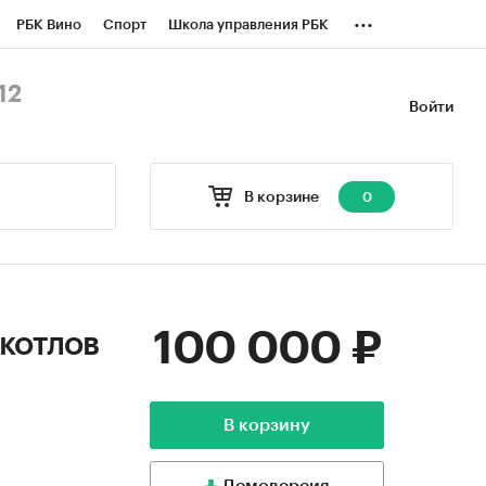
...
РБК Вино
Спорт
Школа управления РБК
БК Бизнес-среда
Дискуссионный клуб
12
Войти
оверка контрагентов
Политика
В корзине
0
100 000 ₽
котлов
В корзину