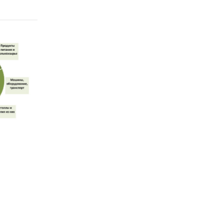
р.).
ional
тва и