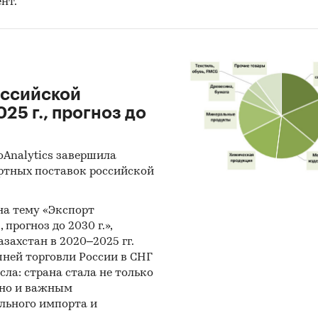
нт.
stics Division: Commodity Trade Statistics, Industrial
dity Statistics, Food and Agriculture Organization и д
риалы Международного Валютного Фонда (Internat
ary Fund).
оссийской
риалы Всемирного банка (World Bank).
25 г., прогноз до
риалы ВТО (World Trade Organization).
риалы Организации экономического сотрудничес
oAnalytics завершила
тия (Organization for Economic Cooperation and
ртных поставок российской
lopment).
иалы International Trade Centre.
 на тему «Экспорт
 прогноз до 2030 г.»,
риалы Index Mundi.
захстан в 2020–2025 гг.
ней торговли России в СНГ
льтаты исследований DISCOVERY Research Group.
сла: страна стала не только
и структура выборки
 но и важным
льного импорта и