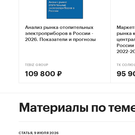
ФСГС РФ
произв
(Росста
Анализ рынка отопительных
Маркет
сложным
электроприборов в России -
рынка 
таким с
2026. Показатели и прогнозы
центра
России 
Анализ
2022-20
произв
TEBIZ GROUP
ТК СОЛЮ
получен
109 800 ₽
95 9
хозяйст
источни
собстве
Интерв
Материалы по тем
произв
деятель
Myster
СТАТЬЯ, 9 ИЮЛЯ 2026