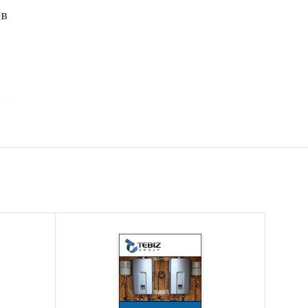
ов
ных
грейных
лет)