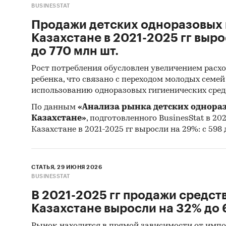
BUSINESSTAT
об объе
в
перег
Продажи детских одноразовых 
(Myster
Казахстане в 2021-2025 гг выро
до 770 млн шт.
Монито
Рост потребления обусловлен увеличением расхо
данных 
ребенка, что связано с переходом молодых семе
(качест
использованию одноразовых гигиенических сред
Квантит
По данным
«Анализа рынка детских однора
пакетов
Казахстане»
, подготовленного BusinesStat в 202
Казахстане в 2021-2025 гг выросли на 29%: с 598 
Контент
(кабине
исследо
СТАТЬЯ, 29 ИЮНЯ 2026
промышл
BUSINESSTAT
(рассчи
В 2021-2025 гг продажи средств
настоящ
Казахстане выросли на 32% до 
Источн
Рынок находится в прямой зависимости от импо