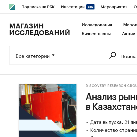
Подписка на РБК
Инвестиции
Мероприятия
О
РБК Образование
РБК Курсы
РБК Life
Тренды
В
МАГАЗИН
Исследования
Мероп
ИССЛЕДОВАНИЙ
Бизнес-планы
Акции
Исследования
Кредитные рейтинги
Франшизы
Га
Экономика
Бизнес
Технологии и медиа
Финансы
Все категории
DISCOVERY RESEARCH GRO
Анализ рын
в Казахстане
Дата выпуска: 21 я
Количество страни