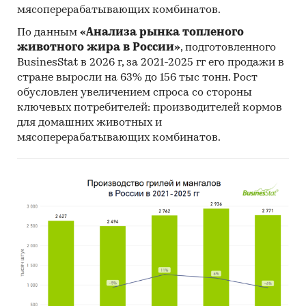
- Рейтинг крупнейших российских импортеров
мясоперерабатывающих комбинатов.
и зарубежных поставщиков
По данным
«Анализа рынка топленого
- Рейтинг ведущих российских экспортеров и
животного жира в России»
, подготовленного
зарубежных покупателей
BusinesStat в 2026 г, за 2021-2025 гг его продажи в
Единицы измерения:
стране выросли на 63% до 156 тыс тонн. Рост
Количественные показатели в отчете
обусловлен увеличением спроса со стороны
ключевых потребителей: производителей кормов
рассчитаны в тоннах, стоимостные - в
для домашних животных и
долларах и рублях
мясоперерабатывающих комбинатов.
География исследования:
РФ, федеральные округа и регионы РФ, страны
мира
Источник исследования — Tebiz Group.
Категории:
Россия
Пожарные рукава