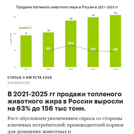
- Лидером по импортным поставкам в 2025 г.
является Китай (более 99%), ведущий
поставщик пожарных рукавов - CHIAO
(SHANGHAI) INDUSTRY CO., LTD
- В импорте наибольшую долю занимает
сегмент low-priced с долей 71%, основные
поставки сегмента из стран: Китай, Южная
Корея, Чешская Республика. Сегмент high-
priced представлен долей в 11,7%
преимущественно из стран: Франция, Австрия,
Чешская Республика.
СТАТЬЯ, 5 АВГУСТА 2026
- Большую часть продукции российских
BUSINESSTAT
экспортеров покупает Узбекистан (более 59%),
В 2021-2025 гг продажи топленого
крупнейший покупатель - ООО `HOLOS`
животного жира в России выросли
Данные игроков ВЭД:
на 63% до 156 тыс тонн.
Также в исследовании представлена
Рост обусловлен увеличением спроса со стороны
информация об участниках ВЭД с объемами
ключевых потребителей: производителей кормов
поставок:
для домашних животных и