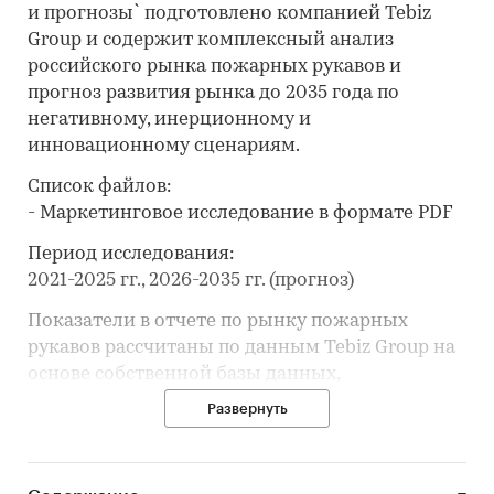
и прогнозы` подготовлено компанией Tebiz
Group и содержит комплексный анализ
российского рынка пожарных рукавов и
прогноз развития рынка до 2035 года по
негативному, инерционному и
инновационному сценариям.
Список файлов:
- Маркетинговое исследование в формате PDF
Период исследования:
2021-2025 гг., 2026-2035 гг. (прогноз)
Показатели в отчете по рынку пожарных
рукавов рассчитаны по данным Tebiz Group на
основе собственной базы данных,
официальной статистики, таможенных
Развернуть
данных, корпоративной отчётности,
вторичной информации, открытых и
закрытых баз данных.