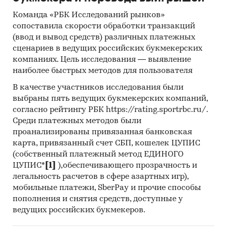
- Главными игроками среди российских
Команда «РБК Исследований рынков»
производителей являются ООО `РТ-ЭПАФЛЕКС`,
сопоставила скорости обработки транзакций
ООО `НАНТИКО`.
(ввод и вывод средств) различных платежных
- Лидером по импортным поставкам в 2023 г.
сценариев в ведущих российских букмекерских
является Китай (более 77%), ведущий
компаниях. Цель исследования — выявление
поставщик термопластичных полиуретанов -
наиболее быстрых методов для пользователя
BAODING BANGTAI POLYMERIC NEW-MATERIALS
В качестве участников исследования были
CO., LTD
выбраны пять ведущих букмекерских компаний,
- В импорте наибольшую долю занимает
согласно рейтингу РБК https://rating.sportrbc.ru/.
сегмент low-priced с долей 48,3%, основные
Среди платежных методов были
поставки сегмента из стран: Китай, Германия,
проанализированы привязанная банковская
Италия. Сегмент high-priced представлен долей
карта, привязанный счет СБП, кошелек ЦУПИС
в 19,8% преимущественно из стран: Германия,
(собственный платежный метод ЕДИНОГО
ЦУПИС*
[1]
),обеспечивающего прозрачность и
Бельгия, Китай.
легальность расчетов в сфере азартных игр),
- В 2023 г. 100% продукции российских
мобильные платежи, SberPay и прочие способы
экспортеров покупает Узбекистан, крупнейший
пополнения и снятия средств, доступные у
покупатель - ATSUMITEC CO., LTD
ведущих российских букмекеров.
Данные игроков ВЭД: