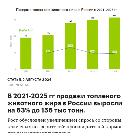
Также в исследовании представлена
информация об участниках ВЭД с объемами
поставок:
- Рейтинг крупнейших российских импортеров
и зарубежных поставщиков
- Рейтинг ведущих российских экспортеров и
зарубежных покупателей
Единицы измерения:
Количественные показатели в отчете
рассчитаны в тоннах, стоимостные - в
долларах и рублях
СТАТЬЯ, 5 АВГУСТА 2026
BUSINESSTAT
География исследования:
В 2021-2025 гг продажи топленого
РФ, федеральные округа и регионы РФ, страны
животного жира в России выросли
мира
на 63% до 156 тыс тонн.
Категории:
Промышленность
/
...
/
Рост обусловлен увеличением спроса со стороны
Производство пластмасс
/
Производство
ключевых потребителей: производителей кормов
полиуретана