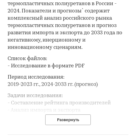
термопластичных полиуретанов в России -
2024. Показатели и прогнозы` содержит
комплексный анализ российского рынка
термопластичных полиуретанов и прогноз
развития импорта и экспорта до 2033 года по
негативному, инерционному и
инновационному сценариям.
Список файлов:
- Исследование в формате PDF
Период исследования:
2019-2023 гг., 2024-2033 гг. (прогноз)
Задачи исследования:
- Составление рейтинга производителей
- Анализ импорта и экспорта
Развернуть
В разделе `Ведущие производители`
рассмотрены компании: