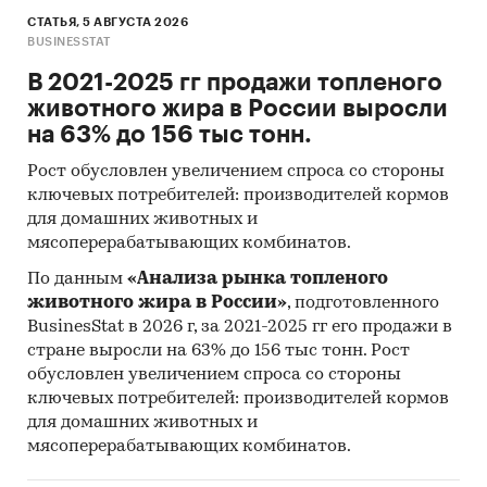
(KPMG, PWC, EY, BCG, Deloitte, Bain, McKinsey,
СТАТЬЯ, 5 АВГУСТА 2026
BUSINESSTAT
IHS, Argus, Platts, Nexant, Thomson Reuters,
ЦДУ-ТЭК, Кортес и пр.)
В 2021-2025 гг продажи топленого
животного жира в России выросли
Региональные и федеральные СМИ
на 63% до 156 тыс тонн.
Порталы раскрытия информации
Рост обусловлен увеличением спроса со стороны
(отчетность открытых акционерных
ключевых потребителей: производителей кормов
обществ)
для домашних животных и
Интервью с отдельными экспертами
мясоперерабатывающих комбинатов.
отрасли, материалы отраслевых
По данным
«Анализа рынка топленого
учреждений
животного жира в России»
, подготовленного
Проведение интервью под легендой с
BusinesStat в 2026 г, за 2021-2025 гг его продажи в
стране выросли на 63% до 156 тыс тонн. Рост
участниками рынка, занимающимися
обусловлен увеличением спроса со стороны
производством и реализацией исследуемой
ключевых потребителей: производителей кормов
продукции в РФ и Мире
для домашних животных и
Прочие источники
мясоперерабатывающих комбинатов.
Категории:
Транспорт и логистика
/