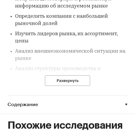
информацию об исследуемом рынке
Определить компании с наибольшей
рыночной долей
Изучить лидеров рынка, их ассортимент,
цены
Анализ внешнеэкономической ситуации на
рынке
Анализ структуры производства и
потребления исследуемой продукции
Развернуть
Построить прогноз развития исследуемого
рынка до конца 2027 г.
Содержание
Параметры исследования:
Предмет исследования:
Похожие исследования
Термополиуретановые пленки (далее - ТПУ
пленка)