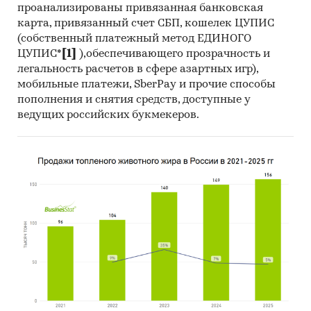
Минпромторга, Федеральной налоговой
проанализированы привязанная банковская
карта, привязанный счет СБП, кошелек ЦУПИС
службы (ФНС), Федеральной службы по
(собственный платежный метод ЕДИНОГО
тарифам (ФСТ), Федеральной таможенной
ЦУПИС*
[1]
),обеспечивающего прозрачность и
службы (ФТС), ОАО «РЖД» и пр.
легальность расчетов в сфере азартных игр),
Специализированные базы данных АИПР,
мобильные платежи, SberPay и прочие способы
информационная база АИПР
пополнения и снятия средств, доступные у
ведущих российских букмекеров.
Печатные и электронные деловые и
специализированные издания,
аналитические обзоры
Информационные ресурсы участников
рынка
Материалы сайтов исследуемой тематики
(электронные торговые/тендерные
площадки, доски объявлений,
специализированные форумы)
Результаты исследований и мониторингов
маркетинговых и консалтинговых агентств