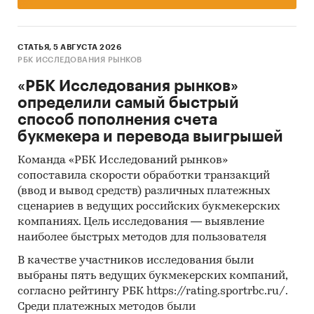
производству, экспорту и импорту
продукции, стандартам, ограничениям,
таможенным пошлинам, налогам, а также
СТАТЬЯ, 5 АВГУСТА 2026
субсидиям и другим формам
РБК ИССЛЕДОВАНИЯ РЫНКОВ
стимулирования на рынке
«РБК Исследования рынков»
Использование современных
определили самый быстрый
статистических методов прогнозирования
способ пополнения счета
на основе макропараметров и факторов для
букмекера и перевода выигрышей
целевого рынка с учетом текущих и
Команда «РБК Исследований рынков»
будущих проектов компаний, с поправкой
сопоставила скорости обработки транзакций
на мнение экспертов и представителей
(ввод и вывод средств) различных платежных
компаний.
сценариев в ведущих российских букмекерских
Источники:
компаниях. Цель исследования — выявление
наиболее быстрых методов для пользователя
База данных государственных органов
В качестве участников исследования были
статистики Росстат (ЕМИСС)
выбраны пять ведущих букмекерских компаний,
Данные государственных структур, в том
согласно рейтингу РБК https://rating.sportrbc.ru/.
числе Минэкономразвития, Минэнерго,
Среди платежных методов были