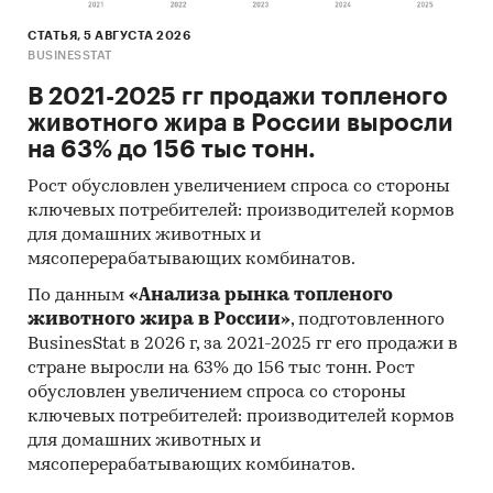
(KPMG, PWC, EY, BCG, Deloitte, Bain, McKinsey,
IHS, Argus, Platts, Nexant, Thomson Reuters,
СТАТЬЯ, 5 АВГУСТА 2026
BUSINESSTAT
ЦДУ-ТЭК, Кортес и пр.)
В 2021-2025 гг продажи топленого
Региональные и федеральные СМИ
животного жира в России выросли
Порталы раскрытия информации
на 63% до 156 тыс тонн.
(отчетность открытых акционерных
Рост обусловлен увеличением спроса со стороны
обществ)
ключевых потребителей: производителей кормов
Интервью с отдельными экспертами
для домашних животных и
отрасли, материалы отраслевых
мясоперерабатывающих комбинатов.
учреждений
По данным
«Анализа рынка топленого
Проведение интервью под легендой с
животного жира в России»
, подготовленного
участниками рынка, занимающимися
BusinesStat в 2026 г, за 2021-2025 гг его продажи в
стране выросли на 63% до 156 тыс тонн. Рост
производством и реализацией исследуемой
обусловлен увеличением спроса со стороны
продукции в РФ и Мире
ключевых потребителей: производителей кормов
Прочие источники
для домашних животных и
мясоперерабатывающих комбинатов.
Категории:
Промышленность
/