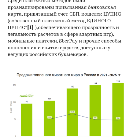
Среди платежных методов были
службы (ФНС), Федеральной службы по
проанализированы привязанная банковская
карта, привязанный счет СБП, кошелек ЦУПИС
тарифам (ФСТ), Федеральной таможенной
(собственный платежный метод ЕДИНОГО
службы (ФТС), ОАО «РЖД» и пр.
ЦУПИС*
[1]
),обеспечивающего прозрачность и
Специализированные базы данных АИПР,
легальность расчетов в сфере азартных игр),
информационная база АИПР
мобильные платежи, SberPay и прочие способы
пополнения и снятия средств, доступные у
Печатные и электронные деловые и
ведущих российских букмекеров.
специализированные издания,
аналитические обзоры
Информационные ресурсы участников
рынка
Материалы сайтов исследуемой тематики
(электронные торговые/тендерные
площадки, доски объявлений,
специализированные форумы)
Результаты исследований и мониторингов
маркетинговых и консалтинговых агентств