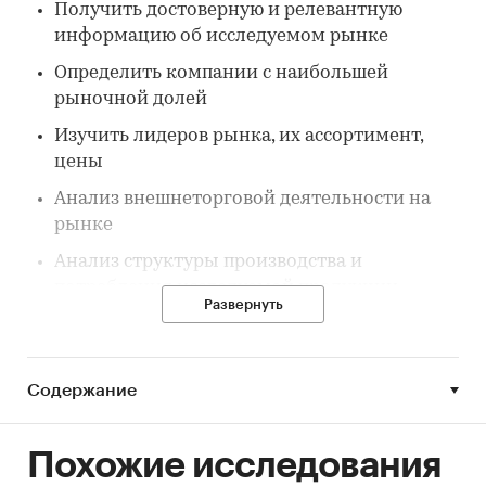
Получить достоверную и релевантную
информацию об исследуемом рынке
Определить компании с наибольшей
рыночной долей
Изучить лидеров рынка, их ассортимент,
цены
Анализ внешнеторговой деятельности на
рынке
Анализ структуры производства и
потребления исследуемой продукции
Развернуть
Построить прогноз развития исследуемого
рынка до конца 2030 г.
Содержание
Параметры исследования:
Предмет исследования: Доски из
Похожие исследования
древесно-полимерного композита (декинг)