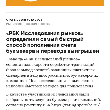
продукции, стандартам, ограничениям,
таможенным пошлинам, налогам, а также
субсидиям и другим формам
СТАТЬЯ, 5 АВГУСТА 2026
стимулирования на рынке
РБК ИССЛЕДОВАНИЯ РЫНКОВ
Использование современных
«РБК Исследования рынков»
статистических методов прогнозирования
определили самый быстрый
на основе макропараметров и факторов для
способ пополнения счета
целевого рынка с учетом текущих и
букмекера и перевода выигрышей
будущих проектов компаний, с поправкой
Команда «РБК Исследований рынков»
на мнение экспертов и представителей
сопоставила скорости обработки транзакций
компаний.
(ввод и вывод средств) различных платежных
Источники:
сценариев в ведущих российских букмекерских
компаниях. Цель исследования — выявление
База данных государственных органов
наиболее быстрых методов для пользователя
статистики Росстат (ЕМИСС)
В качестве участников исследования были
Данные государственных структур, в том
выбраны пять ведущих букмекерских компаний,
числе Минэкономразвития, Минэнерго,
согласно рейтингу РБК https://rating.sportrbc.ru/.
Минпромторга, Федеральной налоговой