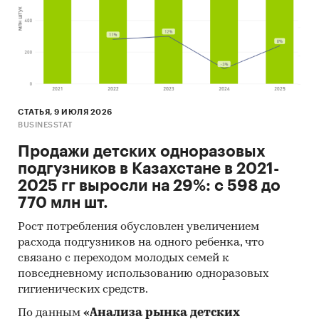
302,6 тыс.шт продукции.
- Лидером по импортным поставкам в 2023 г.
является Россия (более 42%).
- Большую часть продукции казахстанских
экспортеров покупает Турция (более 51%).
Единицы измерения:
СТАТЬЯ, 9 ИЮЛЯ 2026
Количественные показатели в отчете
BUSINESSTAT
рассчитаны в шт, стоимостные - в долларах и
Продажи детских одноразовых
тенге
подгузников в Казахстане в 2021-
География исследования:
2025 гг выросли на 29%: с 598 до
РК, регионы РК, страны мира
770 млн шт.
Категории:
Потребительские товары
/
...
/
Рост потребления обусловлен увеличением
Хозтовары
/
Уборка и уход за домом
расхода подгузников на одного ребенка, что
СНГ
/
Казахстан
связано с переходом молодых семей к
повседневному использованию одноразовых
гигиенических средств.
По данным
«Анализа рынка детских