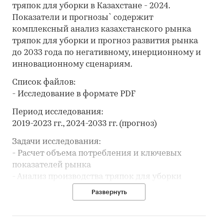
тряпок для уборки в Казахстане - 2024.
Показатели и прогнозы` содержит
комплексный анализ казахстанского рынка
тряпок для уборки и прогноз развития рынка
до 2033 года по негативному, инерционному и
инновационному сценариям.
Список файлов:
- Исследование в формате PDF
Период исследования:
2019-2023 гг., 2024-2033 гг. (прогноз)
Задачи исследования:
- Расчет объема потребления и ключевых
показателей рынка
- Анализ производства тряпок для уборки
- Составление списка производителей
Развернуть
- Анализ импорта и экспорта
- Формирование прогноза развития рынка