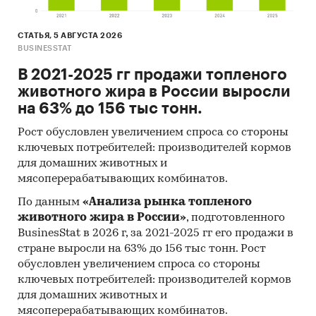
Динамика цены по месяцам 2025 года в
разрезе федеральных округов
СТАТЬЯ, 5 АВГУСТА 2026
BUSINESSTAT
Темпы прироста за месяц в 2025 году в
В 2021-2025 гг продажи топленого
разрезе федеральных округов
животного жира в России выросли
3. Данные по регионам
на 63% до 156 тыс тонн.
каждого федерального округа
Рост обусловлен увеличением спроса со стороны
Розничная цена за последний доступный
ключевых потребителей: производителей кормов
месяц в динамике за 2003-2025, прирост за
для домашних животных и
последний месяц, темпы прироста к
мясоперерабатывающих комбинатов.
аналогичному периоду предыдущего года
По данным
«Анализа рынка топленого
2004-2025
животного жира в России»
, подготовленного
BusinesStat в 2026 г, за 2021-2025 гг его продажи в
Потребительские цены по месяцам, 2021-
стране выросли на 63% до 156 тыс тонн. Рост
2025
обусловлен увеличением спроса со стороны
Темпы прироста цены к предыдущему
ключевых потребителей: производителей кормов
месяцу, 2025
для домашних животных и
мясоперерабатывающих комбинатов.