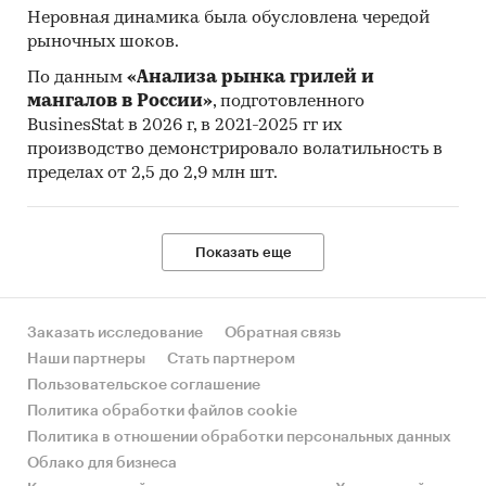
Цены на товар в регионах ФО. Указаны
Неровная динамика была обусловлена чередой
регионы с максимальной и минимальной
рыночных шоков.
ценой в актуальный период, а также
По данным
«Анализа рынка грилей и
средняя цена, медианная цена.
мангалов в России»
, подготовленного
BusinesStat в 2026 г, в 2021-2025 гг их
Исследование построено на основе данных
производство демонстрировало волатильность в
официальной статистики по cредним
пределах от 2,5 до 2,9 млн шт.
потребительским ценам (тарифам) на товары и
услуги и индексам потребительских цен,
представленных в Единой межведомственной
Показать еще
информационно-статистической
системе (ЕМИСС).
Согласно методологии Росстат средняя
Заказать исследование
Обратная связь
потребительская цена (тариф) – это средняя
Наши партнеры
Стать партнером
величина из уровней цен на товар (услугу)-
Пользовательское соглашение
представитель, зарегистрированная в
Политика обработки файлов cookie
различных организациях торговли и сферы
Политика в отношении обработки персональных данных
услуг.
Облако для бизнеса