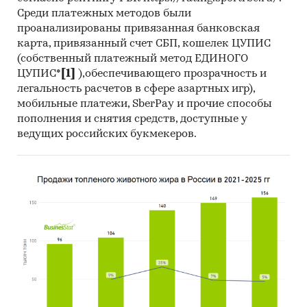
Среди платежных методов были
за месяц
проанализированы привязанная банковская
Тор-20 регионов РФ по темпу прироста к
карта, привязанный счет СБП, кошелек ЦУПИС
аналогичному периоду предыдущего года.
(собственный платежный метод ЕДИНОГО
Указаны регионы с максимальным и
ЦУПИС*
[1]
),обеспечивающего прозрачность и
минимальным приростом за аналогичный
легальность расчетов в сфере азартных игр),
период предыдущего года
мобильные платежи, SberPay и прочие способы
пополнения и снятия средств, доступные у
2. Данные по потребительским ценам на
ведущих российских букмекеров.
ультразвуковое исследование брюшной
полости в разрезе федеральных округов
Динамика цены в актуальном месяце по
федеральным округам, 2017-2025
Темпы прироста цены в актуальном месяце
аналогичному периоду предыдущего года
по федеральным округам, 2017-2025
Динамика средней цены по кварталам 2024-
2025 в разрезе федеральных округов