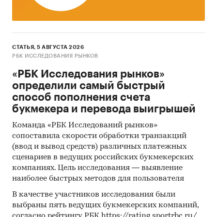
субъектам РФ)
Уровень инфляции на товар к декабрю
предыдущего года в сравнении с общей
инфляцией, 2002-2025)
СТАТЬЯ, 5 АВГУСТА 2026
РБК ИССЛЕДОВАНИЯ РЫНКОВ
Инфляция на товар в сравнении с общей
«РБК Исследования рынков»
инфляцией за месяц. Данные за актуальный
определили самый быстрый
месяц к предыдущему месяцу, 2002-2025
способ пополнения счета
Инфляция на товар в сравнении с общей
букмекера и перевода выигрышей
инфляцией за год. Данные за актуальный
месяц к предыдущему году, 2002-2025
Команда «РБК Исследований рынков»
сопоставила скорости обработки транзакций
Тор-20 регионов РФ по цене. Указаны
(ввод и вывод средств) различных платежных
регионы с максимальной и минимальной
сценариев в ведущих российских букмекерских
ценой в актуальный период, а также
компаниях. Цель исследования — выявление
средняя цена, медиана
наиболее быстрых методов для пользователя
Тор-20 регионов РФ по темпу прироста к
В качестве участников исследования были
предыдущему месяцу. Указаны регионы с
выбраны пять ведущих букмекерских компаний,
максимальным и минимальным приростом
согласно рейтингу РБК https://rating.sportrbc.ru/.