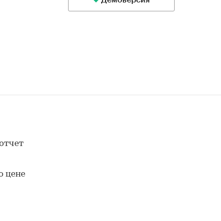
Демоверсия
отчет
о цене