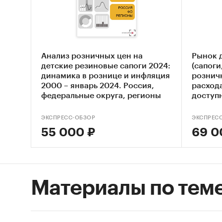
месяц
субъ
Уров
срав
Анализ розничных цен на
Рынок 
детские резиновые сапоги 2024:
(сапоги
Инфл
динамика в рознице и инфляция
рознич
Данн
2000 – январь 2024. Россия,
расхода
федеральные округа, регионы
доступ
Инфл
прогно
Данн
ЭКСПРЕСС-ОБЗОР
ЭКСПРЕС
Тор-
55 000 ₽
69 0
и ми
цена
Тор-
Материалы по тем
Указ
за м
Тор-