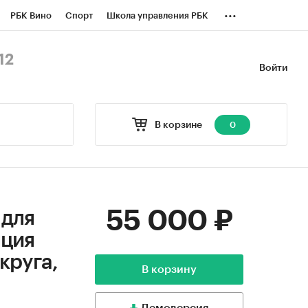
...
РБК Вино
Спорт
Школа управления РБК
БК Бизнес-среда
Дискуссионный клуб
12
Войти
оверка контрагентов
Политика
В корзине
0
55 000 ₽
 для
яция
круга,
В корзину