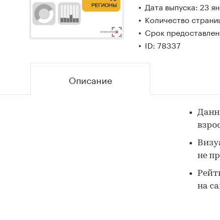
Дата выпуска: 23 я
Количество страниц
Срок предоставлени
ID: 78337
Описание
Данн
взро
Визу
не п
Рейт
на с