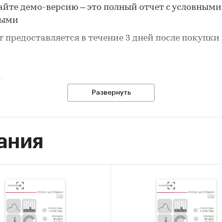
айте демо-версию – это полный отчет с условными
ными
т предоставляется в течение 3 дней после покупки
е:
Развернуть
ные по потребительским ценам на сапоги
резиновые для взрослых в России:
ания
ичная цена за последний доступный месяц в динам
-2025, прирост за последний месяц, темпы прирост
огичному периоду предыдущего года 2001-2025
ебительские цены по месяцам, 2021-2025
ы прироста цены к предыдущему месяцу, 2024-202
имальные, минимальные, средние значения цены 