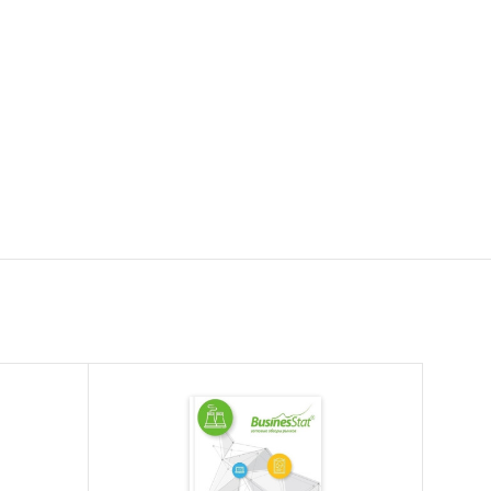
ике за
а к
5
по