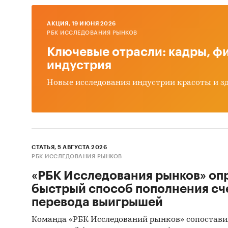
пери
и ми
AКЦИЯ, 19 ИЮНЯ 2026
пред
РБК ИССЛЕДОВАНИЯ РЫНКОВ
Ключевые отрасли: кадры, фи
2. Дан
индустрия
цельно
округо
Новые исследования индустрии красоты и з
Дина
2017
Темп
пери
СТАТЬЯ, 5 АВГУСТА 2026
РБК ИССЛЕДОВАНИЯ РЫНКОВ
Дина
«РБК Исследования рынков» оп
феде
быстрый способ пополнения сч
Дина
перевода выигрышей
окру
Команда «РБК Исследований рынков» сопостави