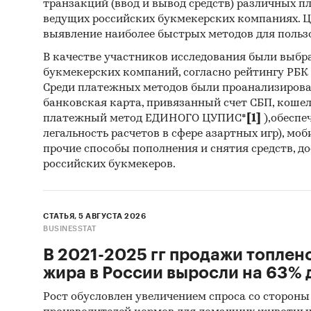
Темп
транзакций (ввод и вывод средств) различных п
ведущих российских букмекерских компаниях. Ц
окру
выявление наиболее быстрых методов для польз
3. Дан
В качестве участников исследования были выбр
букмекерских компаний, согласно рейтингу РБК htt
Розн
Среди платежных методов были проанализиров
2003
банковская карта, привязанный счет СБП, коше
анал
платежный метод ЕДИНОГО ЦУПИС*
[1]
),обеспе
легальность расчетов в сфере азартных игр), мо
Потр
прочие способы пополнения и снятия средств, д
Темп
российских букмекеров.
Макс
месяц
СТАТЬЯ, 5 АВГУСТА 2026
реги
BUSINESSTAT
Дина
В 2021-2025 гг продажи топлен
феде
жира в России выросли на 63% д
Уров
Рост обусловлен увеличением спроса со стороны