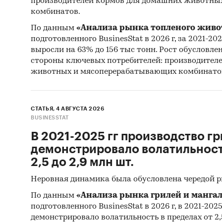
пред
производителей кормов для домашних животны
комбинатов.
Инфл
По данным
«Анализа рынка топленого живо
меся
подготовленного BusinesStat в 2026 г, за 2021-20
2002
выросли на 63% до 156 тыс тонн. Рост обусловле
стороны ключевых потребителей: производител
Инфл
животных и мясоперерабатывающих комбинато
Данн
Цены
макс
СТАТЬЯ, 4 АВГУСТА 2026
такж
BUSINESSTAT
В 2021-2025 гг производство гр
Исследо
демонстрировало волатильность
статист
2,5 до 2,9 млн шт.
товары 
предст
Неровная динамика была обусловлена чередой 
статист
По данным
«Анализа рынка грилей и мангал
подготовленного BusinesStat в 2026 г, в 2021-202
Согласн
демонстрировало волатильность в пределах от 2,5