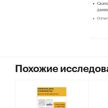
Скач
дан
Отче
В отчет
1. Дан
цельно
Похожие исследов
Розн
2000
анал
Потр
Темп
Макс