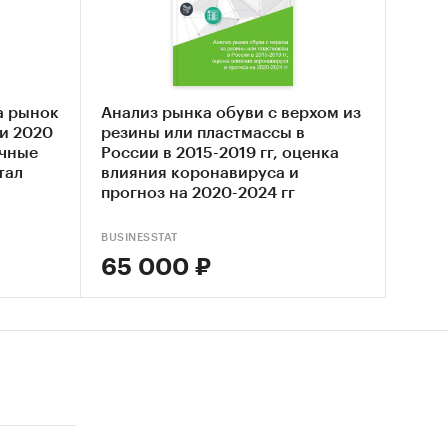
о
а в
а рынок
Анализ рынка обуви с верхом из
и 2020
резины или пластмассы в
месяц.
ичные
России в 2015-2019 гг, оценка
002-2025
тал
влияния коронавируса и
прогноз на 2020-2024 гг
од.
-2025
BUSINESSTAT
мальной
65 000 ₽
редняя
месяцу.
иростом