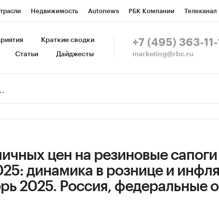
трасли
Недвижимость
Autonews
РБК Компании
Телеканал
изионеры
Национальные проекты
Город
Стиль
Крипто
Р
риятия
Краткие сводки
+7 (495) 363-11-
marketing@rbc.ru
Статьи
Дайджесты
зета
Спецпроекты СПб
Конференции СПб
Спецпроекты
Пр
Рынок наличной валюты
чных цен на ​​​​​​​резиновые сапоги
25: динамика в рознице и инфл
рь 2025. Россия, федеральные о