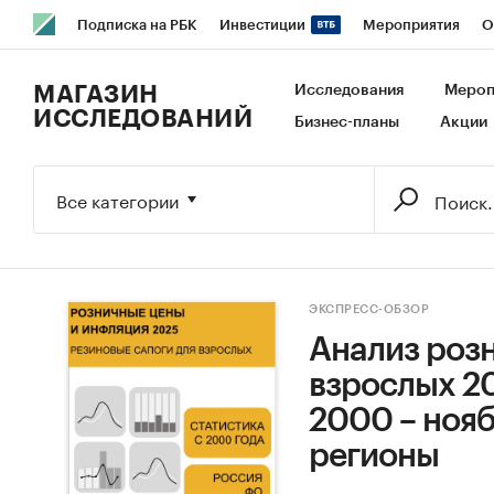
Подписка на РБК
Инвестиции
Мероприятия
О
РБК Образование
РБК Курсы
РБК Life
Тренды
В
МАГАЗИН
Исследования
Мероп
ИССЛЕДОВАНИЙ
Бизнес-планы
Акции
Исследования
Кредитные рейтинги
Франшизы
Га
Экономика
Бизнес
Технологии и медиа
Финансы
Все категории
ЭКСПРЕСС-ОБЗОР
Анализ розни
взрослых 20
2000 – нояб
регионы