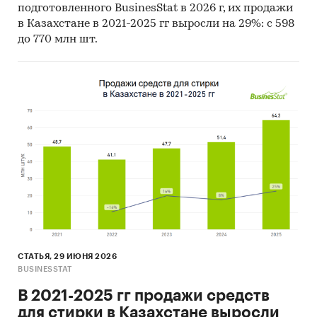
подготовленного BusinesStat в 2026 г, их продажи
- Что касается результатов
в Казахстане в 2021-2025 гг выросли на 29%: с 598
сельскохозяйственной деятельности АПК в
до 770 млн шт.
2022 г., посевные площади гороха выросли,
Северо-Казахстанская область имеет
наибольшие посевы для выращивания
культуры, а максимальную урожайность
показывает Восточно-Казахстанская область -
22,5 ц/га.
- Лидером по импортным поставкам в 2022 г.
является Россия (более 98%).
- Большую часть продукции казахстанских
экспортеров покупает Афганистан (более 74%).
Единицы измерения:
Количественные показатели в отчете
СТАТЬЯ, 29 ИЮНЯ 2026
рассчитаны в тоннах, стоимостные - в
BUSINESSTAT
долларах и тенге
В 2021-2025 гг продажи средств
География исследования:
для стирки в Казахстане выросли