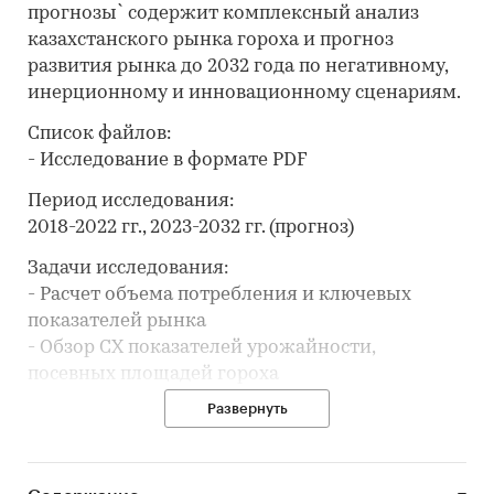
прогнозы` содержит комплексный анализ
казахстанского рынка гороха и прогноз
развития рынка до 2032 года по негативному,
инерционному и инновационному сценариям.
Список файлов:
- Исследование в формате PDF
Период исследования:
2018-2022 гг., 2023-2032 гг. (прогноз)
Задачи исследования:
- Расчет объема потребления и ключевых
показателей рынка
- Обзор СХ показателей урожайности,
посевных площадей гороха
- Анализ производства гороха
Развернуть
- Составление списка производителей
- Анализ цен производителей гороха
- Обзор потребительских цен