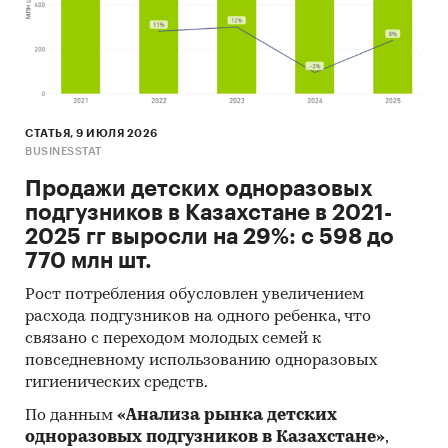
Россия, Иран, Индия, Мексика, Германия,
Кения, Чешская Республика, Нидерланды,
Австрия, Таиланд и прочие
В разделе `Экспорт` рассмотрены страны:
Афганистан, Узбекистан, Таджикистан, Турция,
СТАТЬЯ, 9 ИЮЛЯ 2026
Туркмения, Пакистан, Латвия, Литва, Ирак,
BUSINESSTAT
Россия и прочие
Продажи детских одноразовых
Выдержки из исследования:
подгузников в Казахстане в 2021-
- На казахстанском рынке гороха в последние
2025 гг выросли на 29%: с 598 до
годы нет выраженного тренда.
770 млн шт.
- В структуре рынка гороха в 2022 г. внутреннее
Рост потребления обусловлен увеличением
производство превышало объем импортных
расхода подгузников на одного ребенка, что
поставок в 2,4 раз, а сальдо торгового баланса
связано с переходом молодых семей к
было положительное и составляло 24,5 тыс.т.
повседневному использованию одноразовых
- Лучшие производственные показатели
гигиенических средств.
демонстрирует Северо-Казахстанская область с
По данным
«Анализа рынка детских
объемом выпуска продукции, составляющим
одноразовых подгузников в Казахстане»
,
81,2 тыс.т продукции.