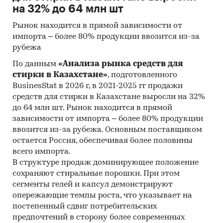
РК, регионы РК, страны мира
на 32% до 64 млн шт
Категории:
Сельское хозяйство
/
...
/
Рынок находится в прямой зависимости от
Зернобобовые
/
Горох
импорта – более 80% продукции ввозится из-за
СНГ
/
Казахстан
рубежа
По данным
«Анализа рынка средств для
стирки в Казахстане»
, подготовленного
BusinesStat в 2026 г, в 2021-2025 гг продажи
средств для стирки в Казахстане выросли на 32%
до 64 млн шт. Рынок находится в прямой
зависимости от импорта – более 80% продукции
ввозится из-за рубежа. Основным поставщиком
остается Россия, обеспечивая более половины
всего импорта.
В структуре продаж доминирующее положение
сохраняют стиральные порошки. При этом
сегменты гелей и капсул демонстрируют
опережающие темпы роста, что указывает на
постепенный сдвиг потребительских
предпочтений в сторону более современных