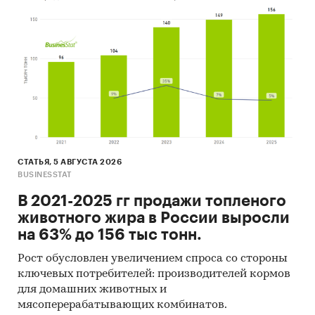
Ресурсы сети Интернет в России и мире.
Экспертные опросы.
Материалы участников отечественного и
мирового рынков.
Результаты исследований маркетинговых и
консалтинговых агентств.
Материалы отраслевых учреждений и базы
данных.
СТАТЬЯ, 5 АВГУСТА 2026
BUSINESSTAT
Результаты ценовых мониторингов.
В 2021-2025 гг продажи топленого
Материалы и базы данных статистики ООН
животного жира в России выросли
(United Nations Statistics Division:
на 63% до 156 тыс тонн.
Commodity Trade Statistics, Industrial
Рост обусловлен увеличением спроса со стороны
Commodity Statistics, Food and Agriculture
ключевых потребителей: производителей кормов
Organization и др.).
для домашних животных и
Материалы Международного Валютного
мясоперерабатывающих комбинатов.