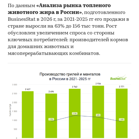
Фонда (International Monetary Fund).
По данным
«Анализа рынка топленого
Материалы Всемирного банка (World Bank).
животного жира в России»
, подготовленного
BusinesStat в 2026 г, за 2021-2025 гг его продажи в
Материалы ВТО (World Trade Organization).
стране выросли на 63% до 156 тыс тонн. Рост
Материалы Организации экономического
обусловлен увеличением спроса со стороны
ключевых потребителей: производителей кормов
сотрудничества и развития (Organization for
для домашних животных и
Economic Cooperation and Development).
мясоперерабатывающих комбинатов.
Материалы International Trade Centre.
Материалы Index Mundi.
Результаты исследований DISCOVERY
Research Group.
Объем и структура выборки
Процедура контент-анализа документов не
предполагает расчета объема выборочной
совокупности. Обработке и анализу подлежат
все доступные исследователю документы.