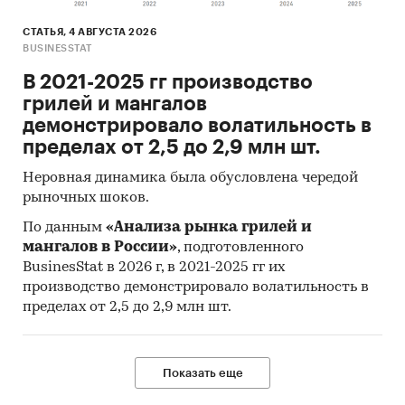
Категории:
Потребительские товары
/
...
/
Стройматериалы
/
Гипсокартон
СТАТЬЯ, 4 АВГУСТА 2026
BUSINESSTAT
Промышленность
/
...
/
Трубы и фитинги
/
Стальные профили
В 2021-2025 гг производство
Промышленность
/
...
/
Стройматериалы
/
грилей и мангалов
Гипсокартон
демонстрировало волатильность в
Строительство и недвижимость
/
...
/
пределах от 2,5 до 2,9 млн шт.
Стройматериалы
/
Гипсокартон
Россия
Неровная динамика была обусловлена чередой
рыночных шоков.
По данным
«Анализа рынка грилей и
мангалов в России»
, подготовленного
BusinesStat в 2026 г, в 2021-2025 гг их
производство демонстрировало волатильность в
пределах от 2,5 до 2,9 млн шт.
Показать еще