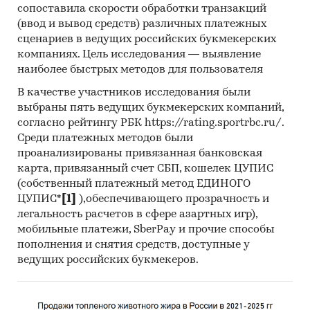
Контент-анализ выполняется в рамках
сопоставила скорости обработки транзакций
проведения Desk Research (кабинетное
(ввод и вывод средств) различных платежных
исследование). В общем виде целью
сценариев в ведущих российских букмекерских
кабинетного исследования является
компаниях. Цель исследования — выявление
проанализировать ситуацию на рынке
наиболее быстрых методов для пользователя
декоративных бумажно-слоистых пластиков и
В качестве участников исследования были
получить (рассчитать) показатели,
выбраны пять ведущих букмекерских компаний,
характеризующие его состояние в настоящее
согласно рейтингу РБК https://rating.sportrbc.ru/.
время и в будущем.
Среди платежных методов были
проанализированы привязанная банковская
Источники получения информации
карта, привязанный счет СБП, кошелек ЦУПИС
(собственный платежный метод ЕДИНОГО
Базы данных Федеральной Таможенной
ЦУПИС*
[1]
),обеспечивающего прозрачность и
службы РФ, ФСГС РФ (Росстат).
легальность расчетов в сфере азартных игр),
Материалы DataMonitor, EuroMonitor,
мобильные платежи, SberPay и прочие способы
Eurostat.
пополнения и снятия средств, доступные у
ведущих российских букмекеров.
Печатные и электронные деловые и
специализированные издания,
аналитические обзоры.