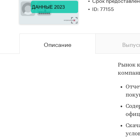
Срок предоставлени
ID: 77155
Описание
Выпус
Рынок к
компани
Отчет
поку
Соде
офиц
Скач
усло