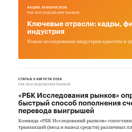
AКЦИЯ, 19 ИЮНЯ 2026
3. По 
РБК ИССЛЕДОВАНИЯ РЫНКОВ
тем суб
Ключевые отрасли: кадры, фи
розничн
индустрия
выделен
Новые исследования индустрии красоты и з
2017 по 
Исследо
статист
СТАТЬЯ, 5 АВГУСТА 2026
данными
РБК ИССЛЕДОВАНИЯ РЫНКОВ
(ФСГС) 
«РБК Исследования рынков» оп
предпри
быстрый способ пополнения сч
использ
перевода выигрышей
численн
Команда «РБК Исследований рынков» сопостави
транзакций (ввод и вывод средств) различных п
Данные 