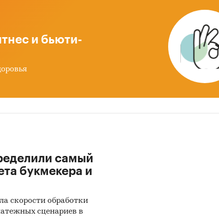
каждому рассмотренному субъекту
(приведены да
ъектам РФ, по которым в ФСГС опубликованы данн
тнес и бьюти-
ым продажам как минимум за 2021 и 2022 гг.) отд
ы розничные продажи канцелярских товаров по го
доровья
023 и по кварталам с 2017 года.
вание построено на основе данных официальной
ики по розничной продаже основных товаров. И
 для Федеральной службы государственной стат
являются ежемесячные и ежеквартальные отчеты
ределили самый
ятий. Для расчета среднедушевых расходов
ета букмекера и
ованы также данные официальной статистики по
ости населения.
ла скорости обработки
латежных сценариев в
по розничным продажам приведены в рублях в