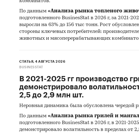
комбинатов.
По данным
«Анализа рынка топленого живо
Компани
подготовленного BusinesStat в 2026 г, за 2021-20
выпуске
выросли на 63% до 156 тыс тонн. Рост обусловле
стороны ключевых потребителей: производител
18 л
животных и мясоперерабатывающих комбинато
300+
700+
СТАТЬЯ, 4 АВГУСТА 2026
BUSINESSTAT
2000
В 2021-2025 гг производство гр
Исследо
демонстрировало волатильность
2,5 до 2,9 млн шт.
отоб
мини
Неровная динамика была обусловлена чередой 
соде
По данным
«Анализа рынка грилей и мангал
подготовленного BusinesStat в 2026 г, в 2021-202
пред
демонстрировало волатильность в пределах от 2,5
тече