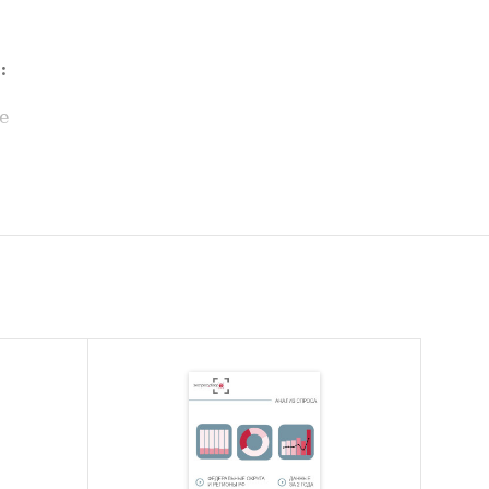
:
е
емпы
рталам с
вые
ьно с
в 2023