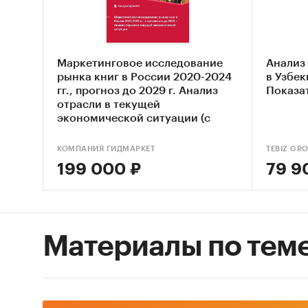
- Рейти
в 2023 
Маркетинговое исследование
Анализ
2. По 
рынка книг в России 2020-2024
в Узбек
субъект
гг., прогноз до 2029 г. Анализ
Показа
отрасли в текущей
розничн
экономической ситуации (с
обновлением)
- Розни
КОМПАНИЯ ГИДМАРКЕТ
TEBIZ GR
2017 го
199 000 ₽
79 9
- Рейти
за 2023
продажа
Материалы по тем
абсолют
- Динам
расходо
федерал