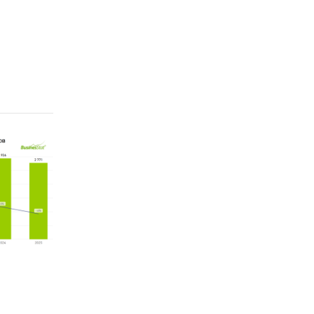
я на
жат
 в