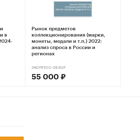
ходов
 и
Рынок предметов
 по тем
и в
коллекционирования (марки,
о
2024-
монеты, медали и т.п.) 2022:
анализ спроса в России и
регионах
лам с
ЭКСПРЕСС-ОБЗОР
55 000 ₽
 округа
в
ы
евых
ъектах