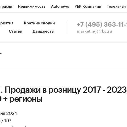
трасли
Недвижимость
Autonews
РБК Компании
Телеканал
изионеры
Национальные проекты
Город
Стиль
Крипто
Р
риятия
Краткие сводки
+7 (495) 363-11-
marketing@rbc.ru
Статьи
Дайджесты
зета
Спецпроекты СПб
Конференции СПб
Спецпроекты
Пр
Рынок наличной валюты
 Продажи в розницу 2017 - 2023
 + регионы
юня 2024
: 197