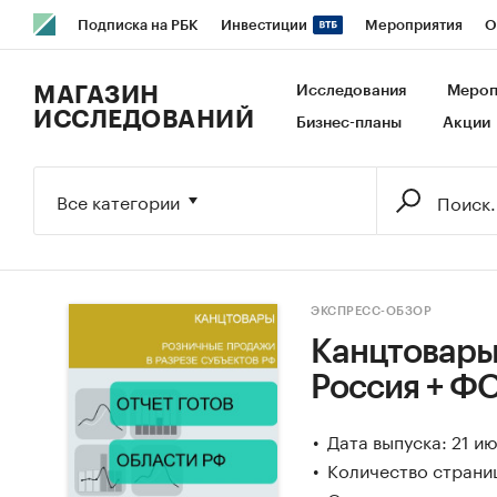
Подписка на РБК
Инвестиции
Мероприятия
О
РБК Образование
РБК Курсы
РБК Life
Тренды
В
МАГАЗИН
Исследования
Мероп
ИССЛЕДОВАНИЙ
Бизнес-планы
Акции
Исследования
Кредитные рейтинги
Франшизы
Га
Экономика
Бизнес
Технологии и медиа
Финансы
Все категории
ЭКСПРЕСС-ОБЗОР
Канцтовары.
Россия + ФО
Дата выпуска: 21 и
Количество страниц