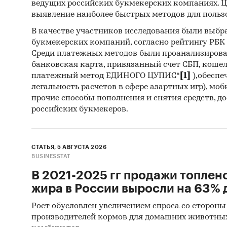
ведущих российских букмекерских компаниях. Ц
фактиче
выявление наиболее быстрых методов для польз
обязате
В качестве участников исследования были выбр
населен
букмекерских компаний, согласно рейтингу РБК htt
индивид
Среди платежных методов были проанализиров
приводя
банковская карта, привязанный счет СБП, коше
продажу
платежный метод ЕДИНОГО ЦУПИС*
[1]
),обеспе
вида де
легальность расчетов в сфере азартных игр), мо
в соотв
прочие способы пополнения и снятия средств, д
российских букмекеров.
продукц
(КПЕС 2
СТАТЬЯ, 5 АВГУСТА 2026
BUSINESSTAT
В отчет
В 2021-2025 гг продажи топлен
жира в России выросли на 63% д
47.62.2
канцел
Рост обусловлен увеличением спроса со стороны
производителей кормов для домашних животны