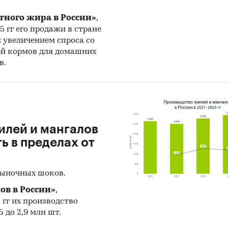
тного жира в России»
,
я «Экспресс-Обзор» с 2005 года специализируетс
25 гг его продажи в стране
 готовых исследований:
н увеличением спроса со
ей кормов для домашних
ет опыта в готовых исследованиях
в.
 ежемесячно обновляемых исследований
 ежеквартально обновляемых исследований
+ клиентов
илей и мангалов
вания «Экспресс-Обзор» :
 в пределах от
ражают информацию через инфографику и содер
мум текста
рыночных шоков.
ржат последние доступные данные
ов в России»
,
5 гг их производство
оставляются в день покупки или актуализируются
 до 2,9 млн шт.
ние 3 дней