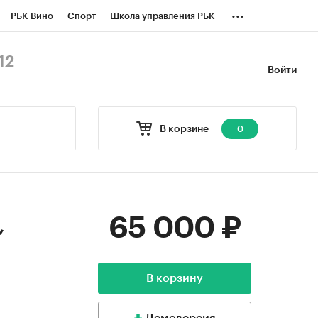
...
РБК Вино
Спорт
Школа управления РБК
БК Бизнес-среда
Дискуссионный клуб
12
Войти
оверка контрагентов
Политика
В корзине
0
65 000 ₽
,
В корзину